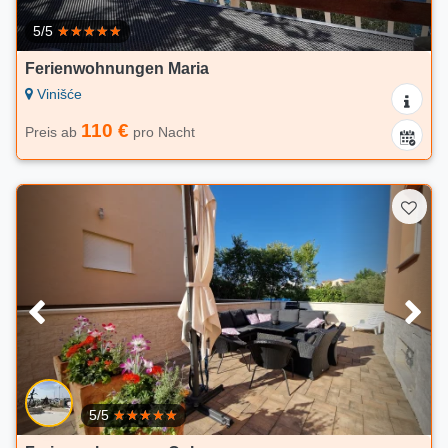
5/5
Ferienwohnungen Maria
Vinišće
110 €
Preis ab
pro Nacht
5/5