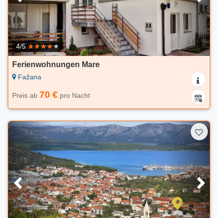
4/5
Ferienwohnungen Mare
Fažana
70 €
Preis ab
pro Nacht