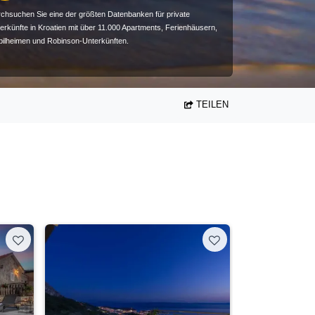
chsuchen Sie eine der größten Datenbanken für private
erkünfte in Kroatien mit über 11.000 Apartments, Ferienhäusern,
ilheimen und Robinson-Unterkünften.
TEILEN