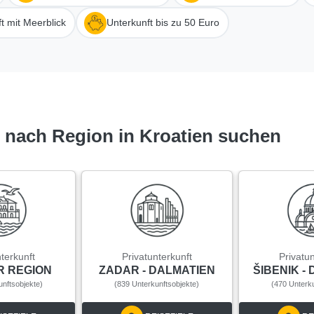
t mit Meerblick
Unterkunft bis zu 50 Euro
e nach Region in Kroatien suchen
nterkunft
Privatunterkunft
Privatun
R REGION
ZADAR - DALMATIEN
ŠIBENIK -
unftsobjekte)
(839 Unterkunftsobjekte)
(470 Unterku