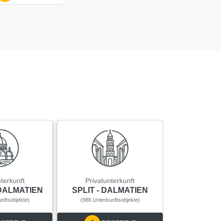
Privatun
DUBRO
terkunft
Privatunterkunft
DALM
 DALMATIEN
SPLIT - DALMATIEN
(171 Unterku
nftsobjekte)
(986 Unterkunftsobjekte)