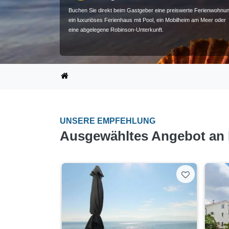
Buchen Sie direkt beim Gastgeber eine preiswerte Ferienwohnun
ein luxuriöses Ferienhaus mit Pool, ein Mobilheim am Meer oder
eine abgelegene Robinson-Unterkunft.
UNSERE EMPFEHLUNG
Ausgewähltes Angebot an P