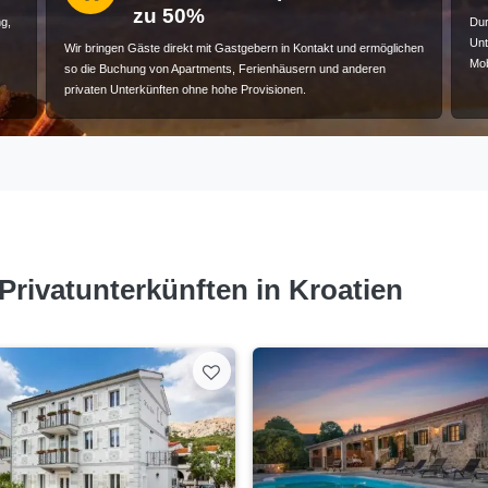
zu 50%
g,
Dur
Unt
Wir bringen Gäste direkt mit Gastgebern in Kontakt und ermöglichen
Mob
so die Buchung von Apartments, Ferienhäusern und anderen
privaten Unterkünften ohne hohe Provisionen.
rivatunterkünften in Kroatien