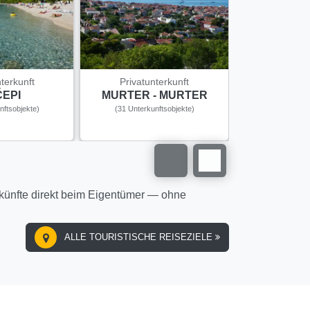
terkunft
Privatunterkunft
Privatun
EPI
MURTER - MURTER
PAG 
nftsobjekte)
(31 Unterkunftsobjekte)
(38 Unterku
rkünfte direkt beim Eigentümer — ohne
ALLE TOURISTISCHE REISEZIELE