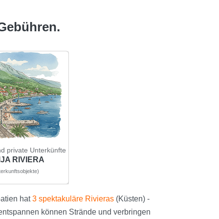
 Gebühren.
d private Unterkünfte
JA RIVIERA
erkunftsobjekte)
oatien hat
3 spektakuläre Rivieras
(Küsten) -
g entspannen können Strände und verbringen