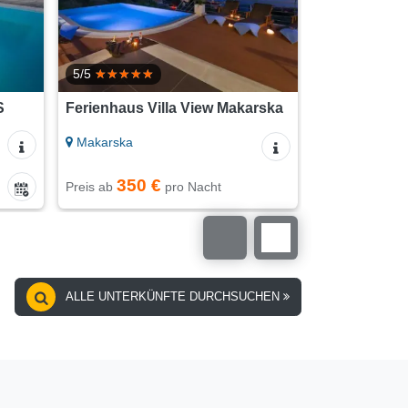
5/5
S
Ferienhaus Villa View Makarska
Ferienwohnu
Vidalići
Makarska
Pag - Novalja
350 €
auf Anf
Preis ab
pro Nacht
Preis
ALLE UNTERKÜNFTE DURCHSUCHEN