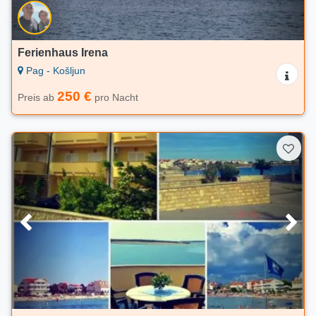
Ferienhaus Irena
Pag - Košljun
250 €
Preis ab
pro Nacht