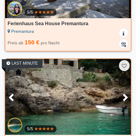
5/5
Ferienhaus Sea House Premantura
Premantura
150 €
Preis ab
pro Nacht
LAST MINUTE
5/5