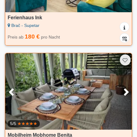
Ferienhaus Ink
Brač - Supetar
180 €
Preis ab
pro Nacht
5/5
Mobilheim Mobhome Benita