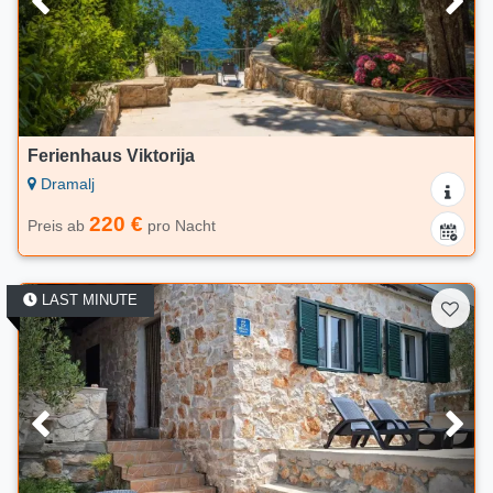
Ferienhaus Viktorija
Dramalj
220 €
Preis ab
pro Nacht
LAST MINUTE