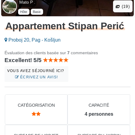
Mato P .
(19)
Hôte
Basic
Appartement Stipan Perić
Proboj 20, Pag - Košljun
Évaluation des clients basée sur
7
commentaires
Excellent! 5/5
VOUS AVEZ SÉJOURNÉ ICI?
ÉCRIVEZ UN AVIS!
CATÉGORISATION
CAPACITÉ
4
personnes