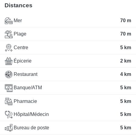
Distances
Mer
70 m
Plage
70 m
Centre
5 km
Épicerie
2 km
Restaurant
4 km
Banque/ATM
5 km
Pharmacie
5 km
Hôpital/Médecin
5 km
Bureau de poste
5 km