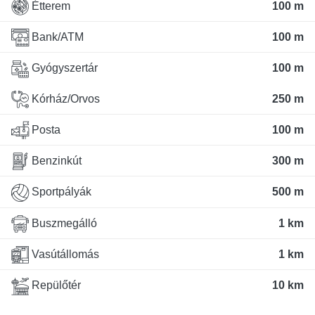
Étterem
100 m
Bank/ATM
100 m
Gyógyszertár
100 m
Kórház/Orvos
250 m
Posta
100 m
Benzinkút
300 m
Sportpályák
500 m
Buszmegálló
1 km
Vasútállomás
1 km
Repülőtér
10 km