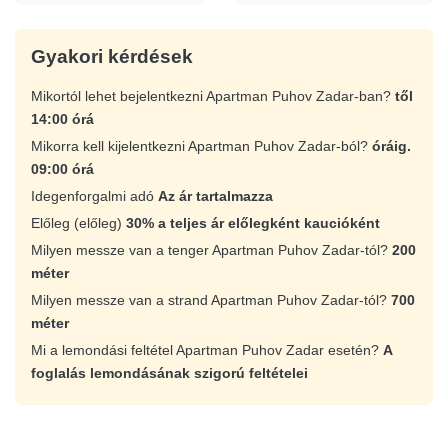
with cheap drinks and great friendly service. Over the bridge is
Zadar historic Old Town, quaint with cobble streets, cafe bars,
Gyakori kérdések
bakeries, ice cream parlors and much more including the famous
Sea Organ. The islands are well worth a visit. Ferries to the
Mikortól lehet bejelentkezni Apartman Puhov Zadar-ban?
től
islands leave from the Old Town and are very reasonably priced.
14:00 órá
We visited Ugljan with Jadrolinija Ferry and Dugi Otok with G & V
Mikorra kell kijelentkezni Apartman Puhov Zadar-ból?
óráig.
Line. Turning left from the apartment is a beautiful marina and
09:00 órá
passed that is Jadran beach which is stony, but the water is
Idegenforgalmi adó
Az ár tartalmazza
crystal clear. In between is cafe bar Marex which sits right on the
waters edge. A fabulous place to have a cheap G & T, watch the
Előleg (előleg)
30% a teljes ár előlegként kaucióként
sunset, and the many boats going in and out of Zadar. We truly
Milyen messze van a tenger Apartman Puhov Zadar-tól?
200
enjoyed Zadar and our stay in apartment Puhov and would highly
méter
recommend it as a holiday destination.
Milyen messze van a strand Apartman Puhov Zadar-tól?
700
méter
Mi a lemondási feltétel Apartman Puhov Zadar esetén?
A
foglalás lemondásának szigorú feltételei