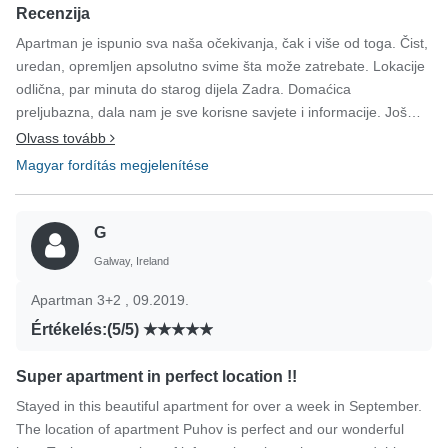
Recenzija
Apartman je ispunio sva naša očekivanja, čak i više od toga. Čist,
uredan, opremljen apsolutno svime šta može zatrebate. Lokacije
odlična, par minuta do starog dijela Zadra. Domaćica
preljubazna, dala nam je sve korisne savjete i informacije. Još
jednom sve pohvale i nadamo se ponovnom boravku tamo.
Olvass tovább
Magyar fordítás megjelenítése
G
Galway, Ireland
Apartman 3+2 , 09.2019.
Értékelés:(5/5)
Super apartment in perfect location !!
Stayed in this beautiful apartment for over a week in September.
The location of apartment Puhov is perfect and our wonderful