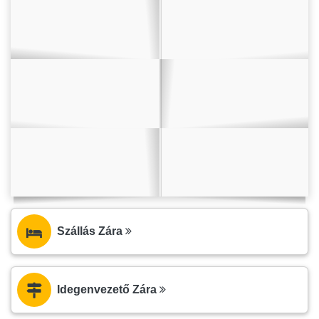
Szállás Zára
Idegenvezető Zára