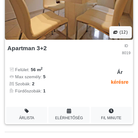
(12)
ID
Apartman 3+2
8019
2
Felület:
56 m
Ár
Max személy:
5
kérésre
Szobák:
2
Fürdőszobák:
1
ÁRLISTA
ELÉRHETŐSÉG
F/L MINUTE