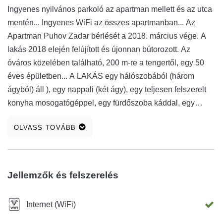
Ingyenes nyilvános parkoló az apartman mellett és az utca
mentén... Ingyenes WiFi az összes apartmanban... Az
Apartman Puhov Zadar bérlését a 2018. március vége. A
lakás 2018 elején felújított és újonnan bútorozott. Az
óváros közelében található, 200 m-re a tengertől, egy 50
éves épületben... A LAKÁS egy hálószobából (három
ágyból) áll ), egy nappali (két ágy), egy teljesen felszerelt
konyha mosogatógéppel, egy fürdőszoba káddal, egy
folyosó és egy erkély. A lakásban három klímaberendezés
OLVASS TOVÁBB
található. Az erkély két paddal és két kis asztallal van
felszerelve... Épületünkben udvarias, barátságos emberek
a szomszédok... Telefonon a nap 24 órájában elérhetőek
vagyunk... Ha nem tudjuk megvárni, nyugodtan gyere és
Jellemzők és felszerelés
azonnal lépjen be a lakásba, mert a kulcsok az épület
bejárati ajtaja melletti széfben vannak. Az összes utasítást
Internet (WiFi)
legkésőbb érkezése előtt egy nappal megkapja. AZ ÁR az