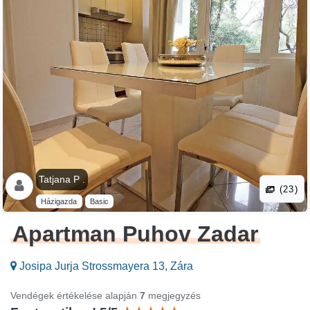
Tatjana P .
(23)
Házigazda
Basic
Apartman Puhov Zadar
Josipa Jurja Strossmayera 13, Zára
Vendégek értékelése alapján
7
megjegyzés