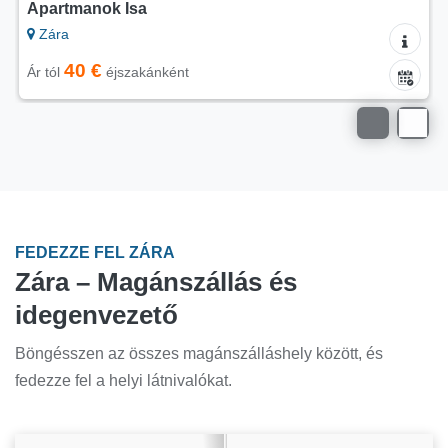
Apartmanok Benak
Zára
30 €
Ár tól
éjszakánként
FEDEZZE FEL ZÁRA
Zára – Magánszállás és
idegenvezető
Böngésszen az összes magánszálláshely között, és
fedezze fel a helyi látnivalókat.