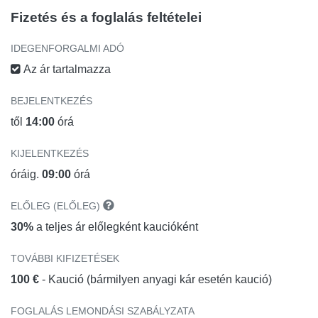
Fizetés és a foglalás feltételei
IDEGENFORGALMI ADÓ
Az ár tartalmazza
BEJELENTKEZÉS
től
14:00
órá
KIJELENTKEZÉS
óráig.
09:00
órá
ELŐLEG (ELŐLEG)
30%
a teljes ár előlegként kaucióként
TOVÁBBI KIFIZETÉSEK
100 €
- Kaució (bármilyen anyagi kár esetén kaució)
FOGLALÁS LEMONDÁSI SZABÁLYZATA