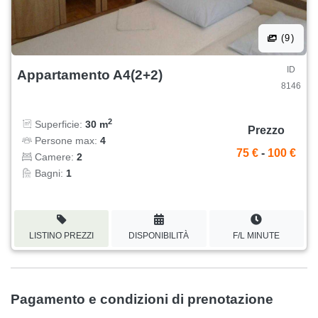
(9)
ID
Appartamento A4(2+2)
8146
2
Superficie:
30 m
Prezzo
Persone max:
4
75 €
-
100 €
Camere:
2
Bagni:
1
LISTINO PREZZI
DISPONIBILITÀ
F/L MINUTE
Pagamento e condizioni di prenotazione