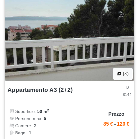
(8)
ID
Appartamento A3 (2+2)
8144
2
Superficie:
50 m
Prezzo
Persone max:
5
85 €
-
120 €
Camere:
2
Bagni:
1