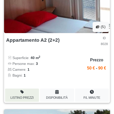
(5)
ID
Appartamento A2 (2+2)
8028
2
Superficie:
40 m
Prezzo
Persone max:
3
50 €
-
90 €
Camere:
1
Bagni:
1
LISTINO PREZZI
DISPONIBILITÀ
F/L MINUTE