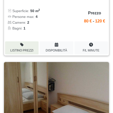
2
Superficie:
50 m
Prezzo
Persone max:
4
80 €
-
120 €
Camere:
2
Bagni:
1
LISTINO PREZZI
DISPONIBILITÀ
F/L MINUTE