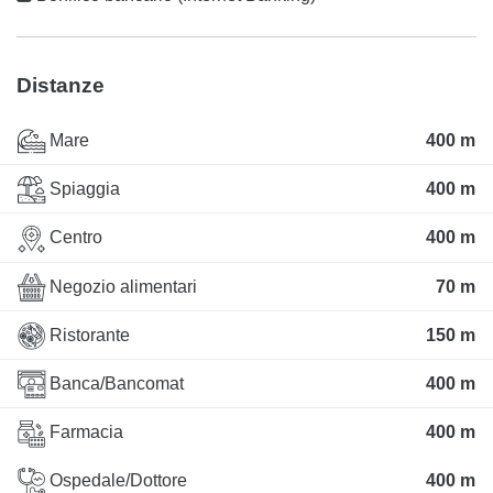
Distanze
Mare
400 m
Spiaggia
400 m
Centro
400 m
Negozio alimentari
70 m
Ristorante
150 m
Banca/Bancomat
400 m
Farmacia
400 m
Ospedale/Dottore
400 m