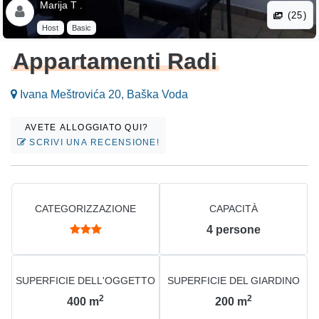
Marija T .
(25)
Host
Basic
Appartamenti Radi
Ivana Meštrovića 20, Baška Voda
AVETE ALLOGGIATO QUI?
SCRIVI UNA RECENSIONE!
CATEGORIZZAZIONE
CAPACITÀ
4
persone
SUPERFICIE DELL'OGGETTO
SUPERFICIE DEL GIARDINO
2
2
400
m
200
m