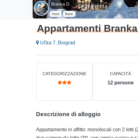
Branka D .
Host
Basic
Appartamenti Branka
Učka 7, Biograd
CATEGORIZZAZIONE
CAPACITÀ
12
persone
Descrizione di alloggio
Appartamento in affitto: monolocali con 2 letti (2
due camere da letto (3*), con ampia cucina e sa