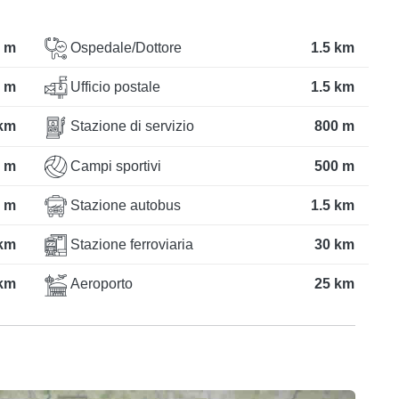
 m
Ospedale/Dottore
1.5 km
 m
Ufficio postale
1.5 km
 km
Stazione di servizio
800 m
 m
Campi sportivi
500 m
 m
Stazione autobus
1.5 km
km
Stazione ferroviaria
30 km
km
Aeroporto
25 km