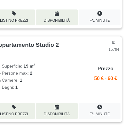
LISTINO PREZZI
DISPONIBILITÀ
F/L MINUTE
ID
ppartamento Studio 2
15784
2
Superficie:
19 m
Prezzo
Persone max:
2
50 €
-
60 €
Camere:
1
Bagni:
1
LISTINO PREZZI
DISPONIBILITÀ
F/L MINUTE