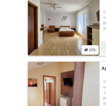
(10)
A