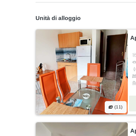
Unità di alloggio
A
(11)
A