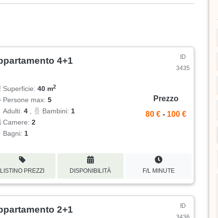
ID
ppartamento 4+1
3435
2
Superficie:
40 m
Prezzo
Persone max:
5
Adulti:
4
,
Bambini:
1
80 €
-
100 €
Camere:
2
Bagni:
1
LISTINO PREZZI
DISPONIBILITÀ
F/L MINUTE
ID
ppartamento 2+1
3436