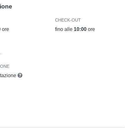
zione
CHECK-OUT
0
ore
fino alle
10:00
ore
a
IONE
otazione