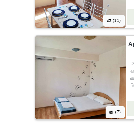
(11)
A
(7)