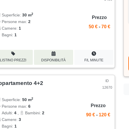
2
Superficie:
30 m
Prezzo
Persone max:
2
50 €
-
70 €
Camere:
1
Bagni:
1
LISTINO PREZZI
DISPONIBILITÀ
F/L MINUTE
ID
ppartamento 4+2
12670
2
Superficie:
50 m
Prezzo
Persone max:
6
Adulti:
4
,
Bambini:
2
90 €
-
120 €
Camere:
3
Bagni:
1