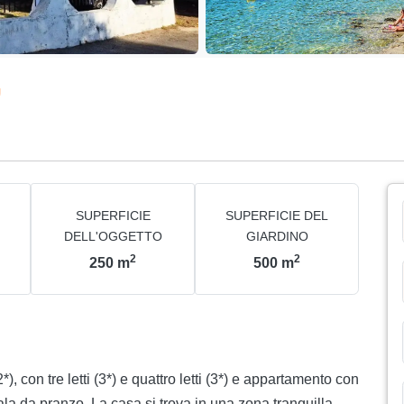
SUPERFICIE
SUPERFICIE DEL
DELL'OGGETTO
GIARDINO
2
2
250
m
500
m
*), con tre letti (3*) e quattro letti (3*) e appartamento con
la da pranzo. La casa si trova in una zona tranquilla,