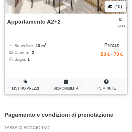
(10)
ID
Appartamento A2+2
3903
Prezzo
2
Superficie:
40 m
Camere:
2
50 €
-
70 €
Bagni:
1
LISTINO PREZZI
DISPONIBILITÀ
F/L MINUTE
Pagamento e condizioni di prenotazione
TASSA DI SOGGIORNO