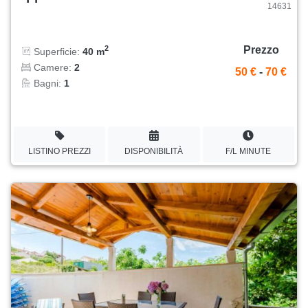
14631
Prezzo
2
Superficie:
40 m
Camere:
2
50 €
-
70 €
Bagni:
1
LISTINO PREZZI
DISPONIBILITÀ
F/L MINUTE