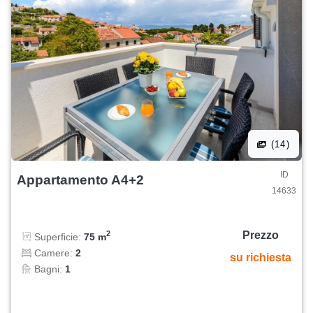
(14)
ID
Appartamento A4+2
14633
Prezzo
2
Superficie:
75 m
Camere:
2
su richiesta
Bagni:
1