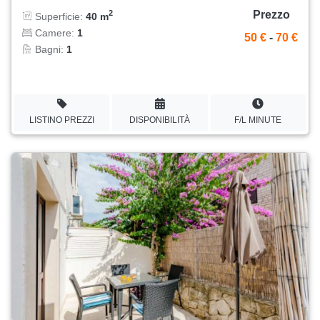
Prezzo
2
Superficie:
40 m
Camere:
1
50 €
-
70 €
Bagni:
1
LISTINO PREZZI
DISPONIBILITÀ
F/L MINUTE