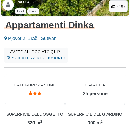
Petar A .
(40)
Host
Basic
Appartamenti Dinka
Pjover 2, Brač - Sutivan
AVETE ALLOGGIATO QUI?
SCRIVI UNA RECENSIONE!
CATEGORIZZAZIONE
CAPACITÀ
25
persone
SUPERFICIE DELL'OGGETTO
SUPERFICIE DEL GIARDINO
2
2
320
m
300
m