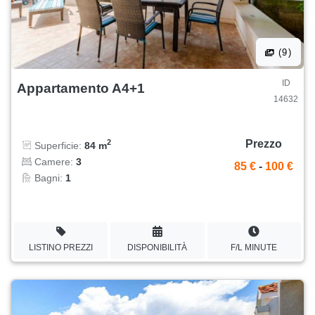
(9)
ID
Appartamento A4+1
14632
Prezzo
2
Superficie:
84 m
Camere:
3
85 €
-
100 €
Bagni:
1
LISTINO PREZZI
DISPONIBILITÀ
F/L MINUTE