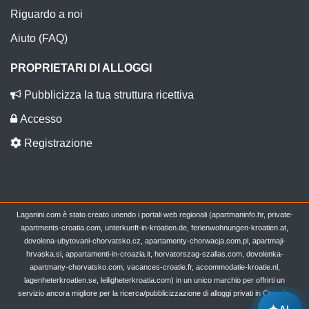
Riguardo a noi
Aiuto (FAQ)
PROPRIETARI DI ALLOGGI
Pubblicizza la tua struttura ricettiva
Accesso
Registrazione
Laganini.com è stato creato unendo i portali web regionali (apartmaninfo.hr, private-
apartments-croatia.com, unterkunft-in-kroatien.de, ferienwohnungen-kroatien.at,
dovolena-ubytovani-chorvatsko.cz, apartamenty-chorwacja.com.pl, apartmaji-
hrvaska.si, appartamenti-in-croazia.it, horvatorszag-szallas.com, dovolenka-
apartmany-chorvatsko.com, vacances-croatie.fr, accommodatie-kroatie.nl,
lagenheterkroatien.se, leiligheterkroatia.com) in un unico marchio per offrirti un
servizio ancora migliore per la ricerca/pubblicizzazione di alloggi privati in Croazia.