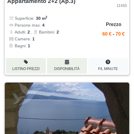
Appartamento 2+2 (Ap.3)
11450
2
Superficie:
30 m
Prezzo
Persone max:
4
Adulti:
2
,
Bambini:
2
60 €
-
70 €
Camere:
1
Bagni:
1
LISTINO PREZZI
DISPONIBILITÀ
F/L MINUTE