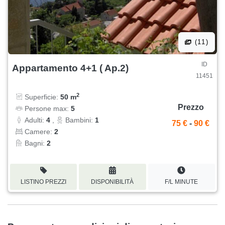
(11)
ID
Appartamento 4+1 ( Ap.2)
11451
2
Superficie:
50 m
Prezzo
Persone max:
5
Adulti:
4
,
Bambini:
1
75 €
-
90 €
Camere:
2
Bagni:
2
LISTINO PREZZI
DISPONIBILITÀ
F/L MINUTE