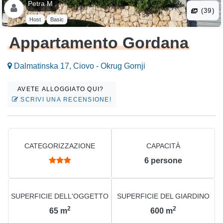
Petra M .
(39)
Host
Basic
Appartamento Gordana
Dalmatinska 17, Ciovo - Okrug Gornji
AVETE ALLOGGIATO QUI?
SCRIVI UNA RECENSIONE!
CATEGORIZZAZIONE
CAPACITÀ
6
persone
SUPERFICIE DELL'OGGETTO
SUPERFICIE DEL GIARDINO
2
2
65
m
600
m