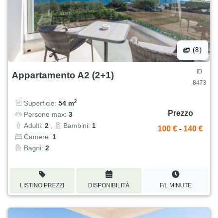
(8)
ID
Appartamento A2 (2+1)
8473
2
Superficie:
54 m
Prezzo
Persone max:
3
Adulti:
2
,
Bambini:
1
100 €
-
140 €
Camere:
1
Bagni:
2
LISTINO PREZZI
DISPONIBILITÀ
F/L MINUTE