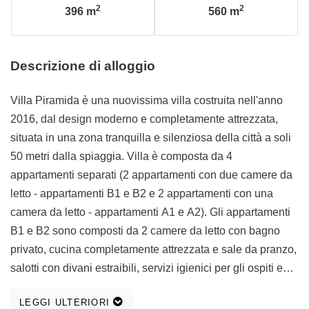
2
2
396
m
560
m
Descrizione di alloggio
Villa Piramida è una nuovissima villa costruita nell'anno
2016, dal design moderno e completamente attrezzata,
situata in una zona tranquilla e silenziosa della città a soli
50 metri dalla spiaggia. Villa è composta da 4
appartamenti separati (2 appartamenti con due camere da
letto - appartamenti B1 e B2 e 2 appartamenti con una
camera da letto - appartamenti A1 e A2). Gli appartamenti
B1 e B2 sono composti da 2 camere da letto con bagno
privato, cucina completamente attrezzata e sale da pranzo,
salotti con divani estraibili, servizi igienici per gli ospiti e
balconi con vista sul mare. Ogni camera negli
LEGGI ULTERIORI
appartamenti è dotata di aria condizionata e nei bagni c'è il