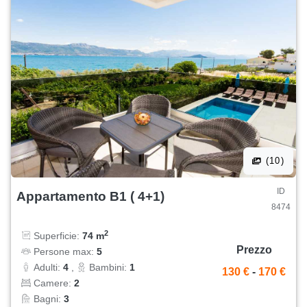
(10)
ID
Appartamento B1 ( 4+1)
8474
2
Superficie:
74 m
Prezzo
Persone max:
5
Adulti:
4
,
Bambini:
1
130 €
-
170 €
Camere:
2
Bagni:
3