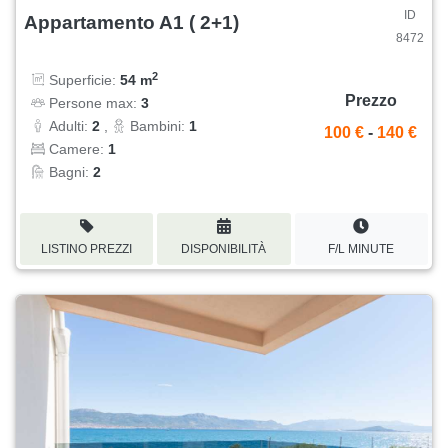
ID
Appartamento A1 ( 2+1)
8472
2
Superficie:
54 m
Prezzo
Persone max:
3
Adulti:
2
,
Bambini:
1
100 €
-
140 €
Camere:
1
Bagni:
2
LISTINO PREZZI
DISPONIBILITÀ
F/L MINUTE