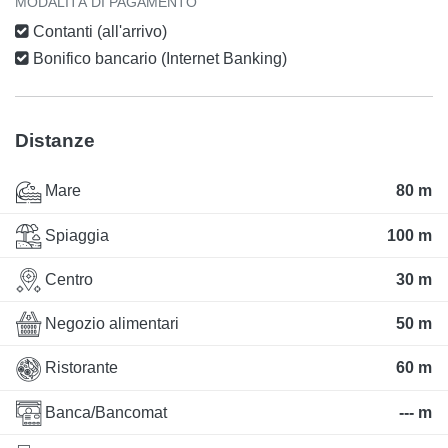
MODALITÀ DI PAGAMENTO
Contanti (all'arrivo)
Bonifico bancario (Internet Banking)
Distanze
Mare
80 m
Spiaggia
100 m
Centro
30 m
Negozio alimentari
50 m
Ristorante
60 m
Banca/Bancomat
--- m