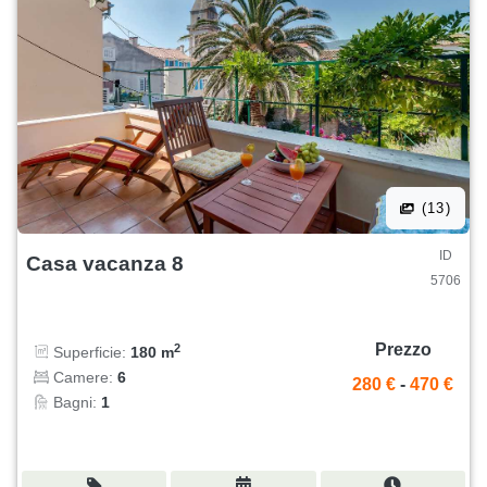
(13)
ID
Casa vacanza 8
5706
Prezzo
2
Superficie:
180 m
Camere:
6
280 €
-
470 €
Bagni:
1