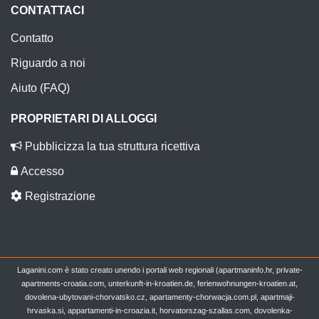
CONTATTACI
Contatto
Riguardo a noi
Aiuto (FAQ)
PROPRIETARI DI ALLOGGI
Pubblicizza la tua struttura ricettiva
Accesso
Registrazione
Laganini.com è stato creato unendo i portali web regionali (apartmaninfo.hr, private-
apartments-croatia.com, unterkunft-in-kroatien.de, ferienwohnungen-kroatien.at,
dovolena-ubytovani-chorvatsko.cz, apartamenty-chorwacja.com.pl, apartmaji-
hrvaska.si, appartamenti-in-croazia.it, horvatorszag-szallas.com, dovolenka-