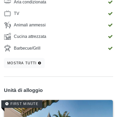
Aria condizionata
nelle vicinanze. Gli ospiti godono di assoluta privacy e di
accesso esclusivo alla casa e al giardino.
TV
Animali ammessi
Cucina attrezzata
Barbecue/Grill
MOSTRA TUTTI
Unità di alloggio
FIRST MINUTE