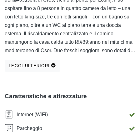
ospitare fino a 8 persone in quattro camere da letto – una
con letto king-size, tre con letti singoli – con un bagno su
ogni piano, oltre a un WC al piano terra e una doccia
esterna. Il riscaldamento centralizzato e il camino
mantengono la casa calda tutto l&#39;anno nel mite clima
mediterraneo di Osor. Due freschi soggiorni sono dotati di
divani, TV satellitare e Wi-Fi; uno si apre su una terrazza
LEGGI ULTERIORI
ombreggiata. La cucina completamente attrezzata si
affaccia direttamente su un giardino recintato di 340 m² con
barbecue, pergolato per pranzare all&#39;aperto e un
giardino aromatico dove crescono menta, alloro, timo e
Caratteristiche e attrezzature
rosmarino a seconda della stagione. L&#39;accesso alla
spiaggia è a meno di 2 minuti. Negozi, ristoranti e il museo
Internet (WiFi)
sono ancora più vicini. Parcheggio gratuito, ormeggio al
porto turistico e il sentiero per ammirare la vista
Parcheggio
sull&#39;arcipelago dalla collina di Osoršćica sono tutti