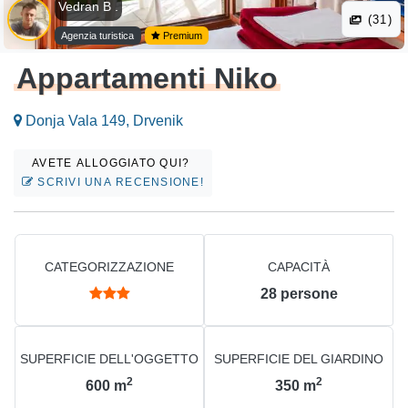
Vedran B .
(31)
Agenzia turistica
Premium
Appartamenti Niko
Donja Vala 149, Drvenik
AVETE ALLOGGIATO QUI?
SCRIVI UNA RECENSIONE!
CATEGORIZZAZIONE
CAPACITÀ
28
persone
SUPERFICIE DELL'OGGETTO
SUPERFICIE DEL GIARDINO
2
2
600
m
350
m