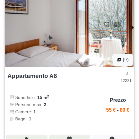
(9)
ID
Appartamento A8
12221
2
Superficie:
15 m
Prezzo
Persone max:
2
55 €
-
80 €
Camere:
1
Bagni:
1