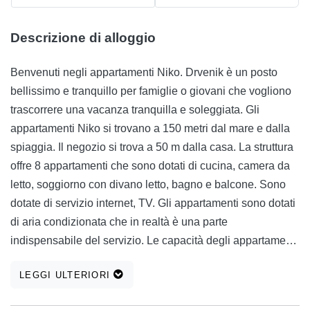
Descrizione di alloggio
Benvenuti negli appartamenti Niko. Drvenik è un posto
bellissimo e tranquillo per famiglie o giovani che vogliono
trascorrere una vacanza tranquilla e soleggiata. Gli
appartamenti Niko si trovano a 150 metri dal mare e dalla
spiaggia. Il negozio si trova a 50 m dalla casa. La struttura
offre 8 appartamenti che sono dotati di cucina, camera da
letto, soggiorno con divano letto, bagno e balcone. Sono
dotate di servizio internet, TV. Gli appartamenti sono dotati
di aria condizionata che in realtà è una parte
indispensabile del servizio. Le capacità degli appartamenti
variano dalle dimensioni dell'appartamento stesso. Se sei
LEGGI ULTERIORI
interessato a rimanere, siamo molto felici di ascoltare le tue
richieste.