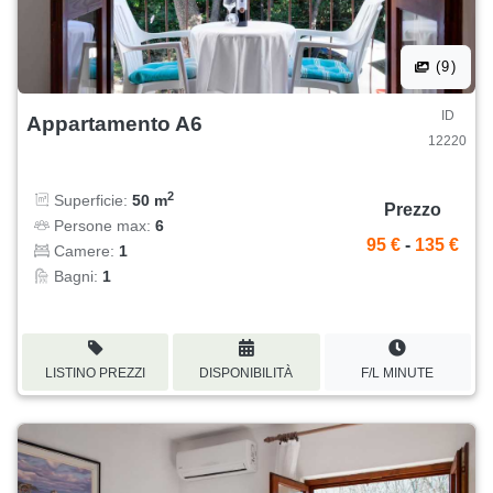
(9)
ID
Appartamento A6
12220
2
Superficie:
50 m
Prezzo
Persone max:
6
95 €
-
135 €
Camere:
1
Bagni:
1
LISTINO PREZZI
DISPONIBILITÀ
F/L MINUTE