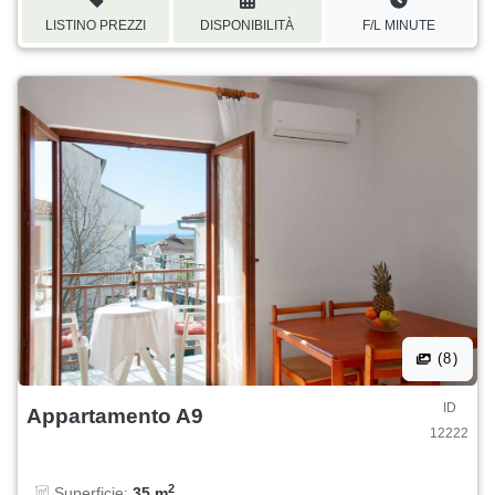
LISTINO PREZZI
DISPONIBILITÀ
F/L MINUTE
(8)
ID
Appartamento A9
12222
2
Superficie:
35 m