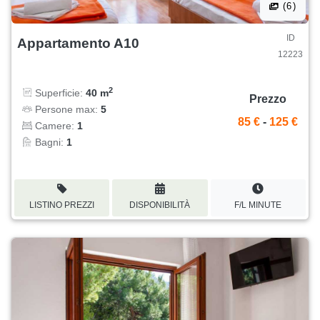
(6)
ID
Appartamento A10
12223
2
Superficie:
40 m
Prezzo
Persone max:
5
85 €
-
125 €
Camere:
1
Bagni:
1
LISTINO PREZZI
DISPONIBILITÀ
F/L MINUTE