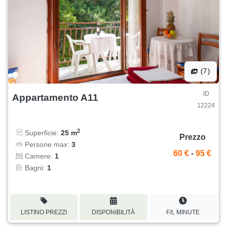
(7)
ID
Appartamento A11
12224
2
Superficie:
25 m
Prezzo
Persone max:
3
60 €
-
95 €
Camere:
1
Bagni:
1
LISTINO PREZZI
DISPONIBILITÀ
F/L MINUTE