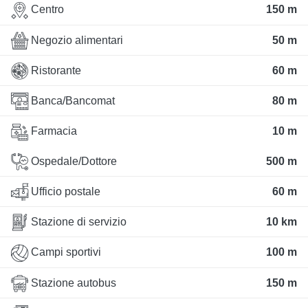
Centro
150 m
Negozio alimentari
50 m
Ristorante
60 m
Banca/Bancomat
80 m
Farmacia
10 m
Ospedale/Dottore
500 m
Ufficio postale
60 m
Stazione di servizio
10 km
Campi sportivi
100 m
Stazione autobus
150 m