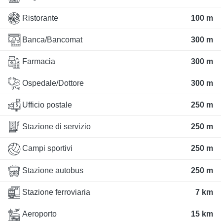
Ristorante
100 m
Banca/Bancomat
300 m
Farmacia
300 m
Ospedale/Dottore
300 m
Ufficio postale
250 m
Stazione di servizio
250 m
Campi sportivi
250 m
Stazione autobus
250 m
Stazione ferroviaria
7 km
Aeroporto
15 km