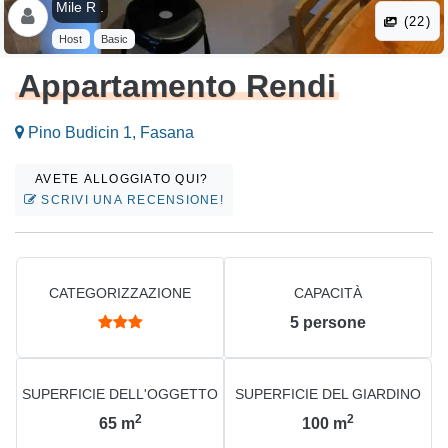
Mile R .
(22)
Host
Basic
Appartamento Rendi
Pino Budicin 1, Fasana
AVETE ALLOGGIATO QUI?
SCRIVI UNA RECENSIONE!
CATEGORIZZAZIONE
CAPACITÀ
5
persone
SUPERFICIE DELL'OGGETTO
SUPERFICIE DEL GIARDINO
2
2
65
m
100
m