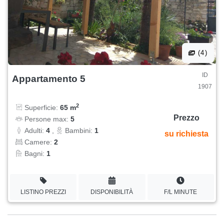
(4)
ID
Appartamento 5
1907
2
Superficie:
65 m
Prezzo
Persone max:
5
Adulti:
4
,
Bambini:
1
su richiesta
Camere:
2
Bagni:
1
LISTINO PREZZI
DISPONIBILITÀ
F/L MINUTE