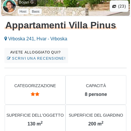
Bojan G .
(23)
Host
Basic
Appartamenti Villa Pinus
Vrboska 241, Hvar - Vrboska
AVETE ALLOGGIATO QUI?
SCRIVI UNA RECENSIONE!
CATEGORIZZAZIONE
CAPACITÀ
8
persone
SUPERFICIE DELL'OGGETTO
SUPERFICIE DEL GIARDINO
2
2
130
m
200
m