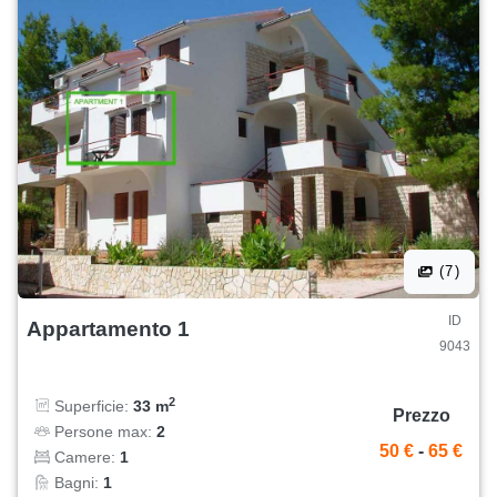
(7)
ID
Appartamento 1
9043
2
Superficie:
33 m
Prezzo
Persone max:
2
50 €
-
65 €
Camere:
1
Bagni:
1