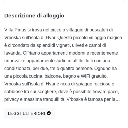
Descrizione di alloggio
Villa Pinus si trova nel piccolo villaggio di pescatori di
Vrboska sull'isola di Hvar. Questo piccolo villaggio magico
è circondato da splendidi vigneti, uliveti e campi di
lavanda. Offriamo appartamenti moderni e recentemente
rinnovati e appartamenti studio in affitto, tutti con aria
condizionata, per due, tre o quattro persone. Ognuno ha
una piccola cucina, balcone, bagno e WiFi gratuito.
Vrboska sull'isola di Hvar è ricca di spiagge rocciose e
sabbiose tra cui scegliere, dove è possibile trovare pace,
privacy e massima tranquillità. Vrboska è famosa per la
sua architettura rinascimentale dalmata, quattro chiese
LEGGI ULTERIORI
storiche e il loro coro locale. Diversi negozi e ristoranti che
servono deliziosa cucina dalmata si trovano a soli 150-300