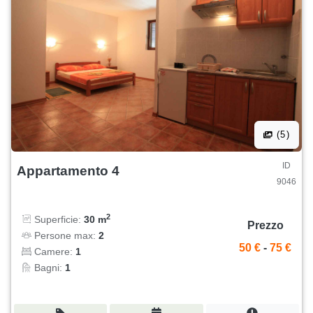
(5)
ID
Appartamento 4
9046
2
Superficie:
30 m
Prezzo
Persone max:
2
50 €
-
75 €
Camere:
1
Bagni:
1