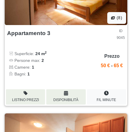
(8)
ID
Appartamento 3
9045
2
Superficie:
24 m
Prezzo
Persone max:
2
50 €
-
65 €
Camere:
1
Bagni:
1
LISTINO PREZZI
DISPONIBILITÀ
F/L MINUTE