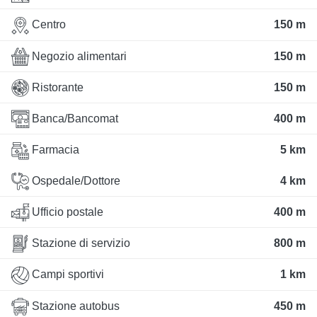
Centro
150 m
Negozio alimentari
150 m
Ristorante
150 m
Banca/Bancomat
400 m
Farmacia
5 km
Ospedale/Dottore
4 km
Ufficio postale
400 m
Stazione di servizio
800 m
Campi sportivi
1 km
Stazione autobus
450 m