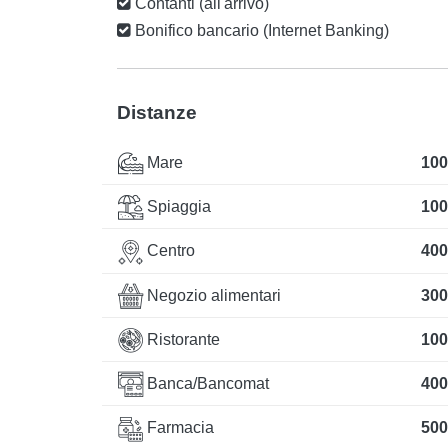
Contanti (all'arrivo)
Bonifico bancario (Internet Banking)
Distanze
Mare
100
Spiaggia
100
Centro
400
Negozio alimentari
300
Ristorante
100
Banca/Bancomat
400
Farmacia
500