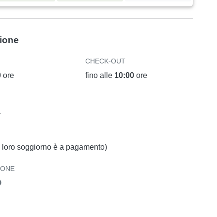
zione
CHECK-OUT
0
ore
fino alle
10:00
ore
a
il loro soggiorno è a pagamento)
IONE