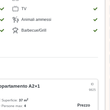
TV
Animali ammessi
Barbecue/Grill
ID
ppartamento A2+1
9825
2
Superficie:
37 m
Prezzo
Persone max:
4