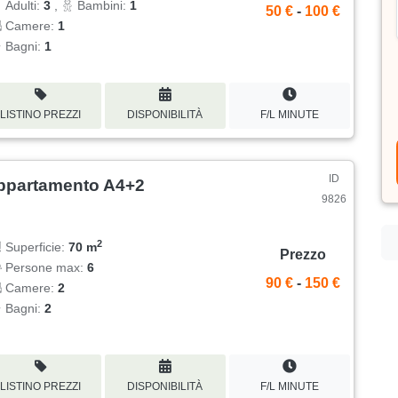
Adulti:
3
,
Bambini:
1
50 €
-
100 €
Camere:
1
Bagni:
1
LISTINO PREZZI
DISPONIBILITÀ
F/L MINUTE
ID
ppartamento A4+2
9826
2
Superficie:
70 m
Prezzo
Persone max:
6
90 €
-
150 €
Camere:
2
Bagni:
2
LISTINO PREZZI
DISPONIBILITÀ
F/L MINUTE