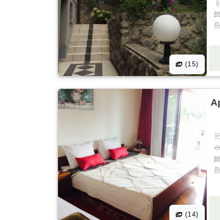
(15)
A
(14)