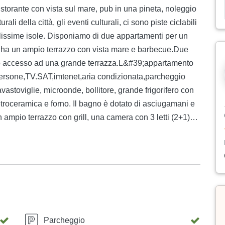
storante con vista sul mare, pub in una pineta, noleggio
ali della città, gli eventi culturali, ci sono piste ciclabili
ellissime isole. Disponiamo di due appartamenti per un
 ha un ampio terrazzo con vista mare e barbecue.Due
no accesso ad una grande terrazza.L&#39;appartamento
persone,TV.SAT,imtenet,aria condizionata,parcheggio
vastoviglie, microonde, bollitore, grande frigorifero con
vetroceramica e forno. Il bagno è dotato di asciugamani e
mpio terrazzo con grill, una camera con 3 letti (2+1)
e. La cucina è dotata di un grande frigorifero con
 macchina per il caffè, piastra in vetroceramica e forno. Il
iugacapelli. L&#39;appartamento è dotato di aria
coperto. .
Parcheggio