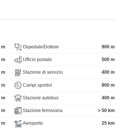
 m
Ospedale/Dottore
900 m
 m
Ufficio postale
500 m
 m
Stazione di servizio
400 m
 m
Campi sportivi
800 m
 m
Stazione autobus
400 m
 m
Stazione ferroviaria
> 50 km
 m
Aeroporto
25 km