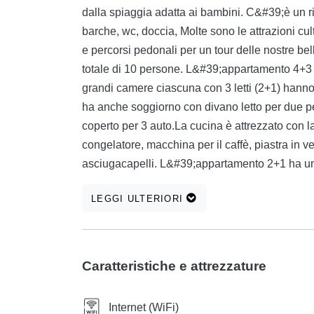
dalla spiaggia adatta ai bambini. C&#39;è un ri
barche, wc, doccia, Molte sono le attrazioni cultur
e percorsi pedonali per un tour delle nostre b
totale di 10 persone. L&#39;appartamento 4+3
grandi camere ciascuna con 3 letti (2+1) han
ha anche soggiorno con divano letto per due 
coperto per 3 auto.La cucina è attrezzato con la
congelatore, macchina per il caffè, piastra in 
asciugacapelli. L&#39;appartamento 2+1 ha un a
ed è possibile aggiungere un letto supplementar
LEGGI ULTERIORI
congelatore, lavastoviglie, tostapane, bollitore,
bagno è dotato di asciugamani, lavatrice e asc
condizionata, tv, satellite, internet, parcheggio 
Caratteristiche e attrezzature
Internet (WiFi)