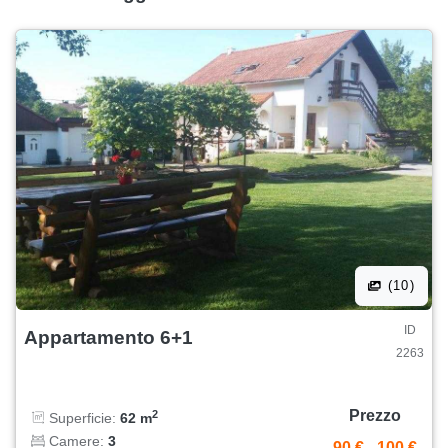
(10)
ID
Appartamento 6+1
2263
Prezzo
2
Superficie:
62 m
Camere:
3
90 €
-
100 €