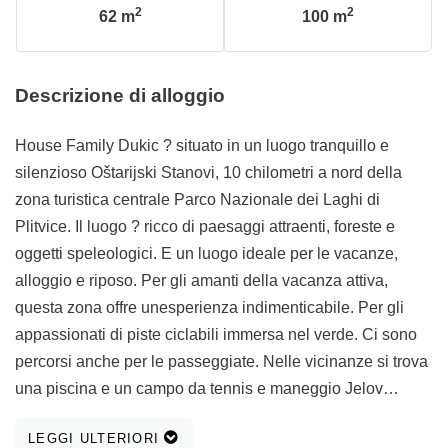
2
2
62
m
100
m
Descrizione di alloggio
House Family Dukic ? situato in un luogo tranquillo e
silenzioso Oštarijski Stanovi, 10 chilometri a nord della
zona turistica centrale Parco Nazionale dei Laghi di
Plitvice. Il luogo ? ricco di paesaggi attraenti, foreste e
oggetti speleologici. E un luogo ideale per le vacanze,
alloggio e riposo. Per gli amanti della vacanza attiva,
questa zona offre unesperienza indimenticabile. Per gli
appassionati di piste ciclabili immersa nel verde. Ci sono
percorsi anche per le passeggiate. Nelle vicinanze si trova
una piscina e un campo da tennis e maneggio Jelov
Gorge. Durante linverno, questo posto ? estremamente
LEGGI ULTERIORI
nevoso, che guarda in avanti per almeno uno, perché