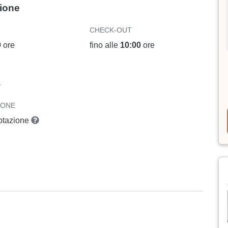
zione
CHECK-OUT
0
ore
fino alle
10:00
ore
a
IONE
notazione