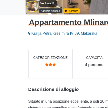
Vedran B .
Agenzia turistica
Premium
Appartamento Mlinar
Kralja Petra Krešimira IV 39, Makarska
CATEGORIZZAZIONE
CAPACITÀ
4
persone
Descrizione di alloggio
Situato in una posizione eccellente, a soli 20 m
sistemazione semplice e confortevole per un 