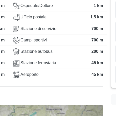
 m
Ospedale/Dottore
1 km
 m
Ufficio postale
1.5 km
 km
Stazione di servizio
700 m
 m
Campi sportivi
700 m
 m
Stazione autobus
200 m
 m
Stazione ferroviaria
45 km
 m
Aeroporto
45 km