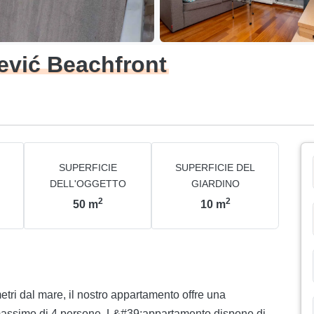
ević Beachfront
SUPERFICIE
SUPERFICIE DEL
DELL'OGGETTO
GIARDINO
2
2
50
m
10
m
etri dal mare, il nostro appartamento offre una
massimo di 4 persone. L&#39;appartamento dispone di