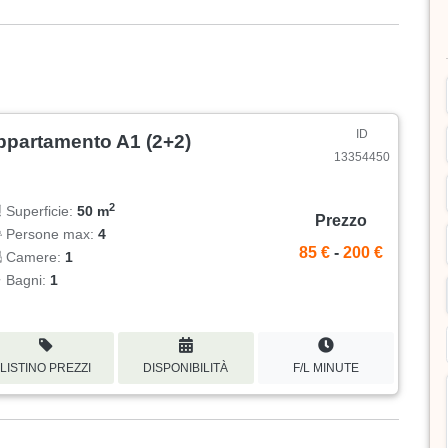
ID
ppartamento A1 (2+2)
13354450
2
Superficie:
50 m
Prezzo
Persone max:
4
85 €
-
200 €
Camere:
1
Bagni:
1
LISTINO PREZZI
DISPONIBILITÀ
F/L MINUTE