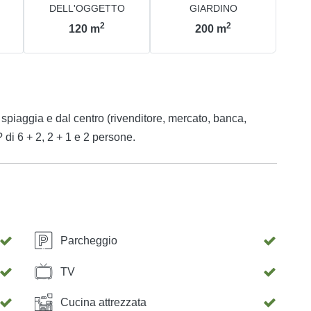
DELL'OGGETTO
GIARDINO
2
2
120
m
200
m
 spiaggia e dal centro (rivenditore, mercato, banca,
 di 6 + 2, 2 + 1 e 2 persone.
Parcheggio
TV
Cucina attrezzata