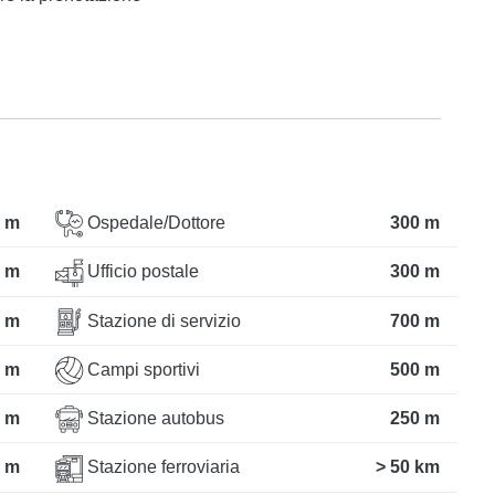
 m
Ospedale/Dottore
300 m
 m
Ufficio postale
300 m
 m
Stazione di servizio
700 m
 m
Campi sportivi
500 m
 m
Stazione autobus
250 m
 m
Stazione ferroviaria
> 50 km