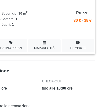
Prezzo
2
Superficie:
30 m
Camere:
1
30 €
-
38 €
Bagni:
1
LISTINO PREZZI
DISPONIBILITÀ
F/L MINUTE
zione
CHECK-OUT
0
ore
fino alle
10:00
ore
ire la prenotazione