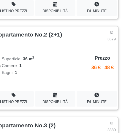
LISTINO PREZZI
DISPONIBILITÀ
F/L MINUTE
ID
ppartamento No.2 (2+1)
3879
Prezzo
2
Superficie:
36 m
Camere:
1
36 €
-
48 €
Bagni:
1
LISTINO PREZZI
DISPONIBILITÀ
F/L MINUTE
ID
ppartamento No.3 (2)
3880