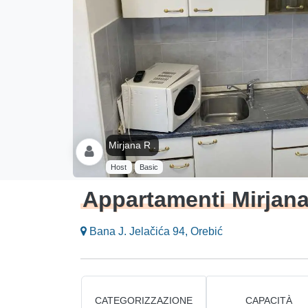
Mirjana R .
Host
Basic
Appartamenti Mirjan
Bana J. Jelačića 94, Orebić
CATEGORIZZAZIONE
CAPACITÀ