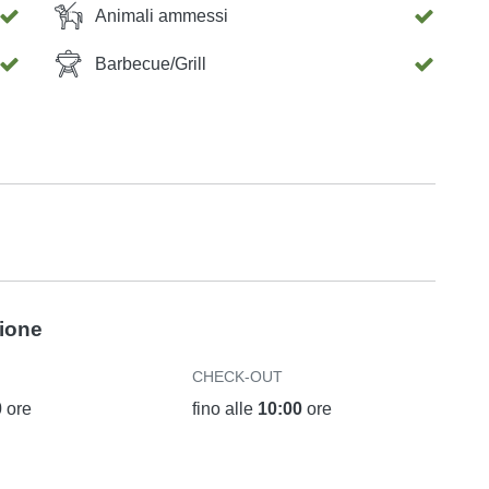
Animali ammessi
Barbecue/Grill
zione
CHECK-OUT
0
ore
fino alle
10:00
ore