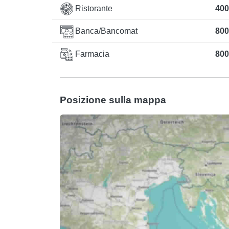
Ristorante
400
Banca/Bancomat
800
Farmacia
800
Posizione sulla mappa