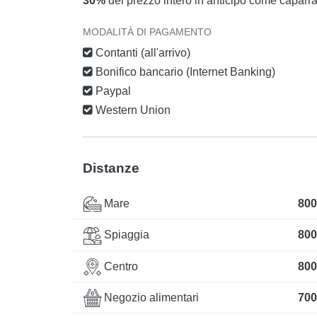
30%
del prezzo intero in anticipo come caparr
MODALITÀ DI PAGAMENTO
Contanti (all'arrivo)
Bonifico bancario (Internet Banking)
Paypal
Western Union
Distanze
Mare
800
Spiaggia
800
Centro
800
Negozio alimentari
700