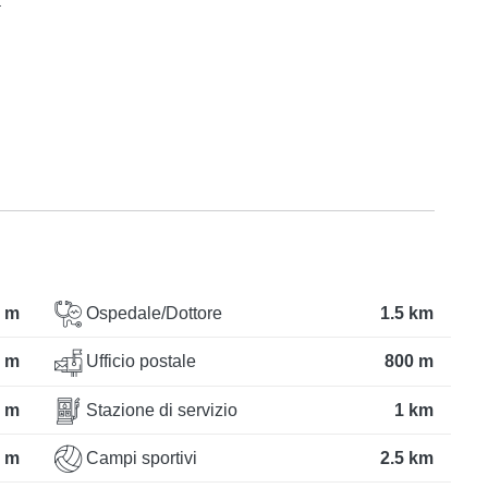
a
 m
Ospedale/Dottore
1.5 km
 m
Ufficio postale
800 m
 m
Stazione di servizio
1 km
 m
Campi sportivi
2.5 km