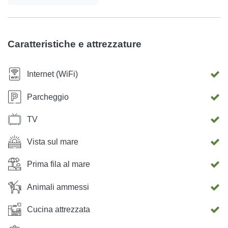
una TV, una cucina attrezzata per l'uso (fornello
funzionante a gas e frigorifero funzionante a gas), doccia
esterna, terrazza e barbecue. C'è un letto matrimoniale
Caratteristiche e attrezzature
nella camera da letto e un divano letto per due nel
soggiorno. Abbiamo ospiti che vengono costantemente a
Internet (WiFi)
casa nostra per dieci anni, quindi alcune date sono
bloccate. max. 4 persone. L'auto è a 150 metri dal cottage.
Parcheggio
Non ci sono vicini entro 500 metri.
TV
Vista sul mare
Prima fila al mare
Animali ammessi
Cucina attrezzata