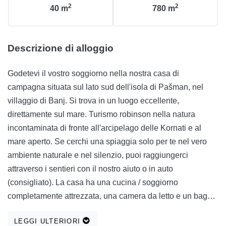
2
2
40
m
780
m
Descrizione di alloggio
Godetevi il vostro soggiorno nella nostra casa di
campagna situata sul lato sud dell'isola di Pašman, nel
villaggio di Banj. Si trova in un luogo eccellente,
direttamente sul mare. Turismo robinson nella natura
incontaminata di fronte all'arcipelago delle Kornati e al
mare aperto. Se cerchi una spiaggia solo per te nel vero
ambiente naturale e nel silenzio, puoi raggiungerci
attraverso i sentieri con il nostro aiuto o in auto
(consigliato). La casa ha una cucina / soggiorno
completamente attrezzata, una camera da letto e un bagno.
L'energia elettrica è sul sistema solare, l'acqua piovana dal
LEGGI ULTERIORI
serbatoio dell'acqua viene effettuata attraverso la casa, c'è