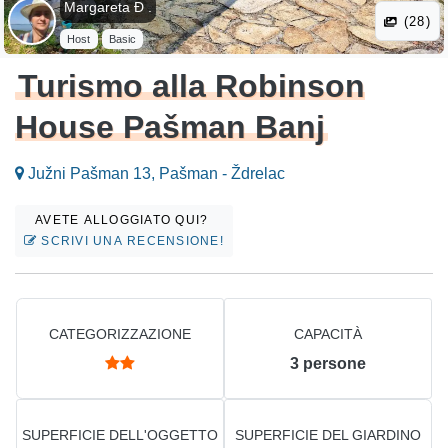
Margareta Đ .
(28)
Host
Basic
Turismo alla Robinson
House Pašman Banj
Južni Pašman 13, Pašman - Ždrelac
AVETE ALLOGGIATO QUI?
SCRIVI UNA RECENSIONE!
CATEGORIZZAZIONE
CAPACITÀ
3
persone
SUPERFICIE DELL'OGGETTO
SUPERFICIE DEL GIARDINO