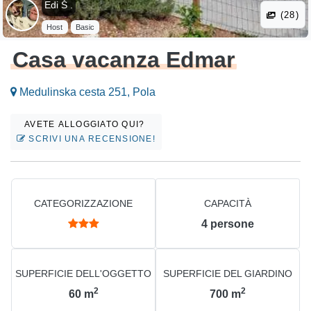
Edi Š .
(28)
Host
Basic
Casa vacanza Edmar
Medulinska cesta 251, Pola
AVETE ALLOGGIATO QUI?
SCRIVI UNA RECENSIONE!
CATEGORIZZAZIONE
CAPACITÀ
4
persone
SUPERFICIE DELL'OGGETTO
SUPERFICIE DEL GIARDINO
2
2
60
m
700
m