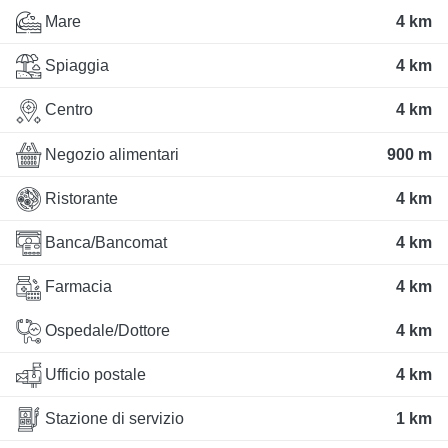
Mare
4 km
Spiaggia
4 km
Centro
4 km
Negozio alimentari
900 m
Ristorante
4 km
Banca/Bancomat
4 km
Farmacia
4 km
Ospedale/Dottore
4 km
Ufficio postale
4 km
Stazione di servizio
1 km