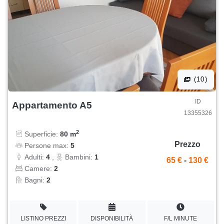
(10)
ID
Appartamento A5
13355326
2
Superficie:
80 m
Prezzo
Persone max:
5
Adulti:
4
,
Bambini:
1
65 €
-
130 €
Camere:
2
Bagni:
2
LISTINO PREZZI
DISPONIBILITÀ
F/L MINUTE