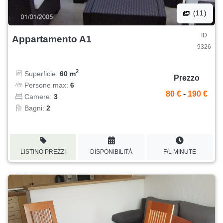
(11)
ID
Appartamento A1
9326
2
Superficie:
60 m
Prezzo
Persone max:
6
80 €
-
190 €
Camere:
3
Bagni:
2
LISTINO PREZZI
DISPONIBILITÀ
F/L MINUTE