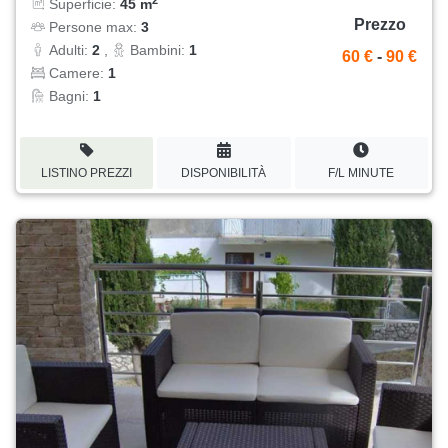
Superficie:
45 m
Prezzo
Persone max:
3
Adulti:
2
,
Bambini:
1
60 €
-
90 €
Camere:
1
Bagni:
1
LISTINO PREZZI
DISPONIBILITÀ
F/L MINUTE