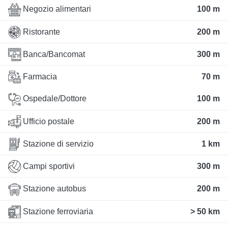
Negozio alimentari
100 m
Ristorante
200 m
Banca/Bancomat
300 m
Farmacia
70 m
Ospedale/Dottore
100 m
Ufficio postale
200 m
Stazione di servizio
1 km
Campi sportivi
300 m
Stazione autobus
200 m
Stazione ferroviaria
> 50 km