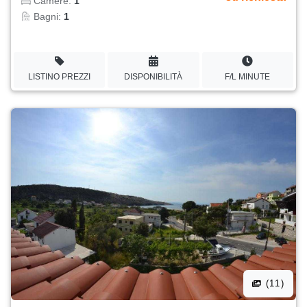
Camere:
1
Bagni:
1
LISTINO PREZZI
DISPONIBILITÀ
F/L MINUTE
(11)