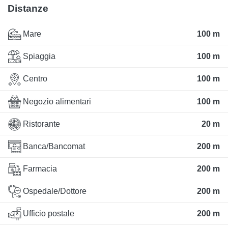
Distanze
Mare
100 m
Spiaggia
100 m
Centro
100 m
Negozio alimentari
100 m
Ristorante
20 m
Banca/Bancomat
200 m
Farmacia
200 m
Ospedale/Dottore
200 m
Ufficio postale
200 m