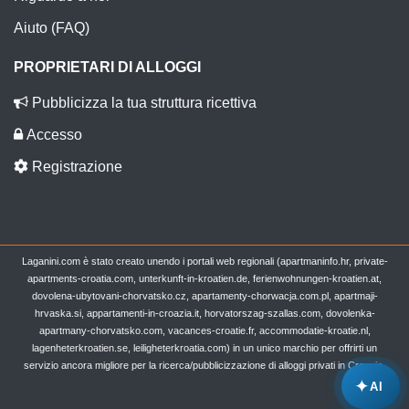
Aiuto (FAQ)
PROPRIETARI DI ALLOGGI
Pubblicizza la tua struttura ricettiva
Accesso
Registrazione
Laganini.com è stato creato unendo i portali web regionali (apartmaninfo.hr, private-
apartments-croatia.com, unterkunft-in-kroatien.de, ferienwohnungen-kroatien.at,
dovolena-ubytovani-chorvatsko.cz, apartamenty-chorwacja.com.pl, apartmaji-
hrvaska.si, appartamenti-in-croazia.it, horvatorszag-szallas.com, dovolenka-
apartmany-chorvatsko.com, vacances-croatie.fr, accommodatie-kroatie.nl,
lagenheterkroatien.se, leiligheterkroatia.com) in un unico marchio per offrirti un
servizio ancora migliore per la ricerca/pubblicizzazione di alloggi privati in Croazia.
✦
AI