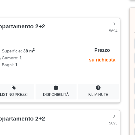
ID
ppartamento 2+2
5694
Prezzo
2
Superficie:
38 m
Camere:
1
su richiesta
Bagni:
1
LISTINO PREZZI
DISPONIBILITÀ
F/L MINUTE
ID
ppartamento 2+2
5695