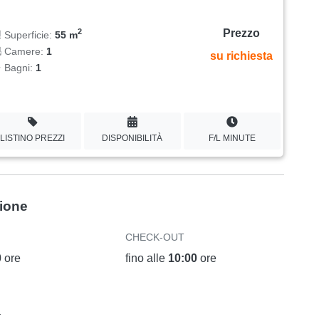
Prezzo
2
Superficie:
55 m
Camere:
1
su richiesta
Bagni:
1
LISTINO PREZZI
DISPONIBILITÀ
F/L MINUTE
zione
CHECK-OUT
0
ore
fino alle
10:00
ore
a