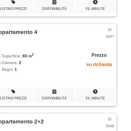
LISTINO PREZZI
DISPONIBILITÀ
F/L MINUTE
ID
ppartamento 4
5697
Prezzo
2
Superficie:
60 m
Camere:
2
su richiesta
Bagni:
1
LISTINO PREZZI
DISPONIBILITÀ
F/L MINUTE
ID
ppartamento 2+2
5698