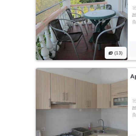
(13)
A