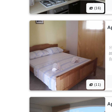
(16)
A
(11)
A