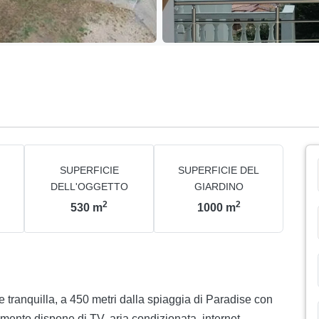
SUPERFICIE
SUPERFICIE DEL
DELL'OGGETTO
GIARDINO
2
2
530
m
1000
m
 tranquilla, a 450 metri dalla spiaggia di Paradise con
ento dispone di TV, aria condizionata, internet.