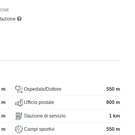
IONE
otazione
 m
Ospedale/Dottore
550 m
 m
Ufficio postale
800 m
 m
Stazione di servizio
1 km
 m
Campi sportivi
550 m