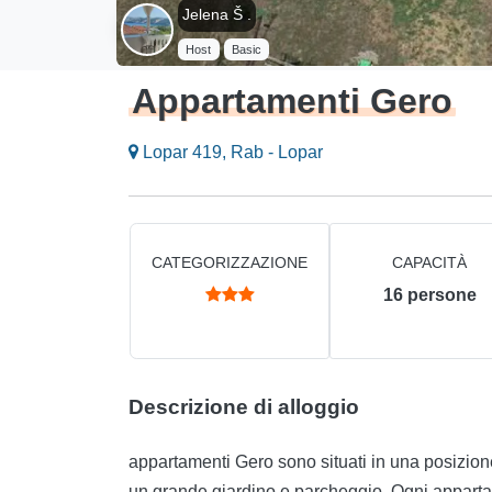
Jelena Š .
Host
Basic
Appartamenti Gero
Lopar 419, Rab - Lopar
CATEGORIZZAZIONE
CAPACITÀ
16
persone
Descrizione di alloggio
appartamenti Gero sono situati in una posizione
un grande giardino e parcheggio. Ogni appartam