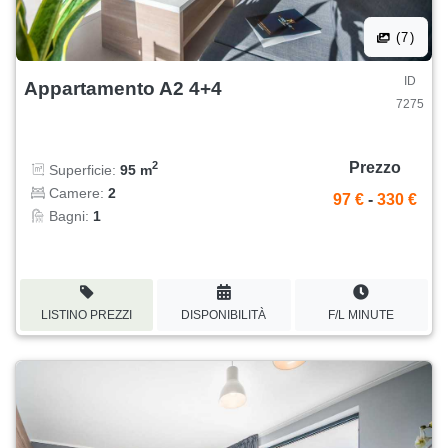
(7)
ID
Appartamento A2 4+4
7275
Prezzo
2
Superficie:
95 m
Camere:
2
97 €
-
330 €
Bagni:
1
LISTINO PREZZI
DISPONIBILITÀ
F/L MINUTE