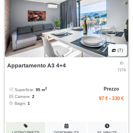
(7)
ID
Appartamento A3 4+4
7276
Prezzo
2
Superficie:
95 m
Camere:
2
97 €
-
330 €
Bagni:
1
LISTINO PREZZI
DISPONIBILITÀ
F/L MINUTE