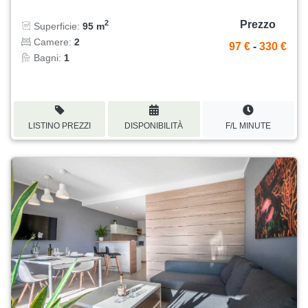
Prezzo
2
Superficie:
95 m
Camere:
2
97 €
-
330 €
Bagni:
1
LISTINO PREZZI
DISPONIBILITÀ
F/L MINUTE