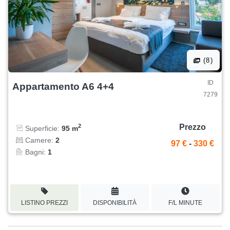
(8)
ID
Appartamento A6 4+4
7279
Prezzo
2
Superficie:
95 m
Camere:
2
97 €
-
330 €
Bagni:
1
LISTINO PREZZI
DISPONIBILITÀ
F/L MINUTE