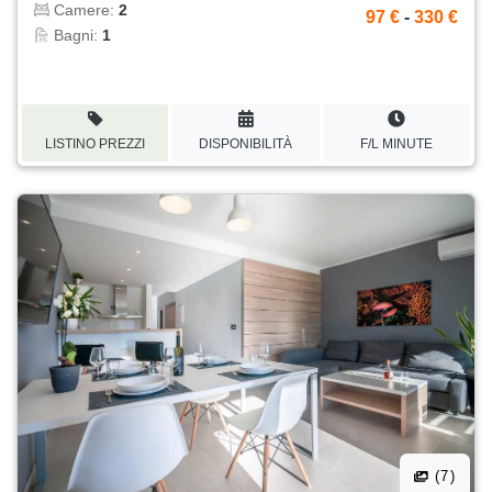
Camere:
2
97 €
-
330 €
Bagni:
1
LISTINO PREZZI
DISPONIBILITÀ
F/L MINUTE
(7)