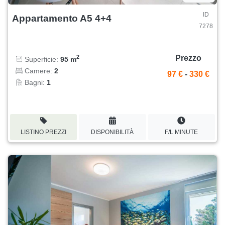
ID
Appartamento A5 4+4
7278
Prezzo
2
Superficie:
95 m
Camere:
2
97 €
-
330 €
Bagni:
1
LISTINO PREZZI
DISPONIBILITÀ
F/L MINUTE