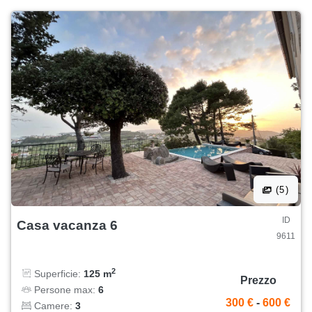
(5)
ID
Casa vacanza 6
9611
2
Superficie:
125 m
Prezzo
Persone max:
6
300 €
-
600 €
Camere:
3