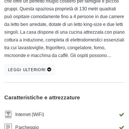
che offre un perfetto rifugio costiero per famiglie e piccoli
gruppi. Questa spaziosa proprietà di 130 metri quadrati
può ospitare comodamente fino a 4 persone in due camere
da letto ben arredate, dotate di un letto king-size e due letti
singoli. La casa dispone di una cucina attrezzata con piano
cottura a induzione, completa di elettrodomestici essenziali
tra cui lavastoviglie, frigorifero, congelatore, forno,
microonde e macchina da caffè. Gli ospiti possono
divertirsi con una smart TV/TV via cavo, mentre il WiFi
LEGGI ULTERIORI
gratuito mantiene tutti connessi. Gli amanti delle attività
all&#39;aperto apprezzeranno il giardino privato della
proprietà, il terreno recintato e l&#39;area barbecue,
perfetti per cene all&#39;aperto e relax. Il balcone offre una
Caratteristiche e attrezzature
splendida vista sul mare e sul giardino, mentre mobili da
esterno e lettini prendisole offrono luoghi ideali per godersi
Internet (WiFi)
il sole del Mediterraneo. Situata in posizione strategica a
soli 80 metri dalla spiaggia sabbiosa di Rtina e a 160 metri
Parcheggio