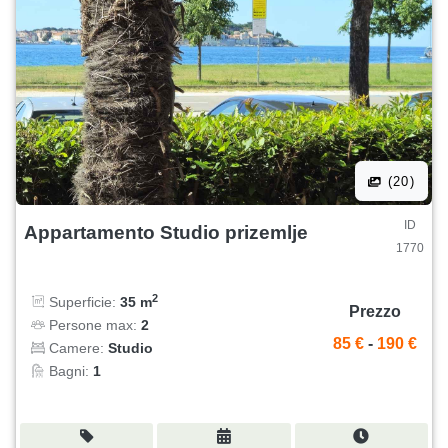
(20)
ID
Appartamento Studio prizemlje
1770
2
Superficie:
35 m
Prezzo
Persone max:
2
85 €
-
190 €
Camere:
Studio
Bagni:
1