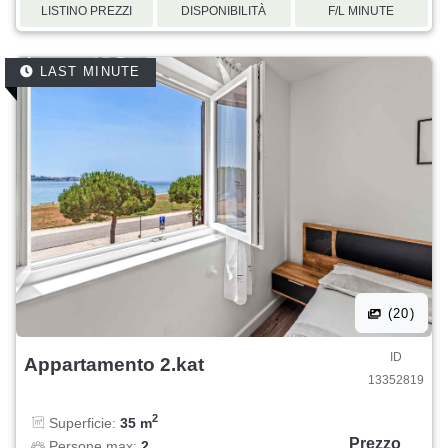
LISTINO PREZZI
DISPONIBILITÀ
F/L MINUTE
LAST MINUTE
(20)
ID
Appartamento 2.kat
13352819
2
Superficie:
35 m
Prezzo
Persone max:
2