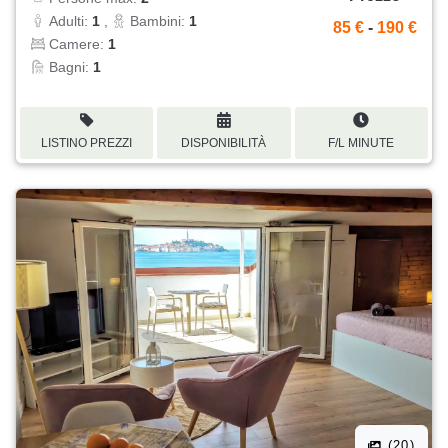
Adulti:
1
,
Bambini:
1
85 €
-
190 €
Camere:
1
Bagni:
1
LISTINO PREZZI
DISPONIBILITÀ
F/L MINUTE
(20)