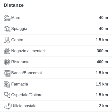
Distanze
Mare
40 m
Spiaggia
40 m
Centro
1.5 km
Negozio alimentari
300 m
Ristorante
400 m
Banca/Bancomat
1.5 km
Farmacia
1.5 km
Ospedale/Dottore
1.5 km
Ufficio postale
2 km