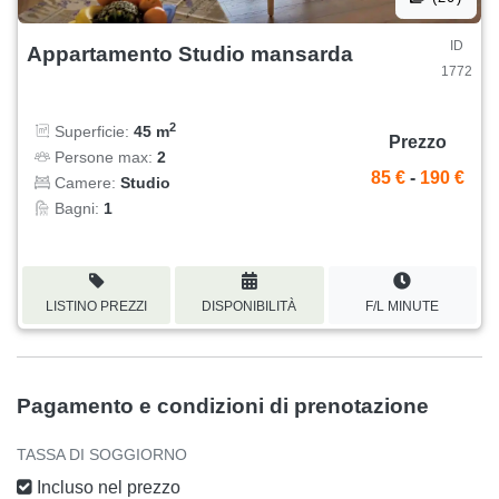
ID
Appartamento Studio mansarda
1772
2
Superficie:
45 m
Prezzo
Persone max:
2
85 €
-
190 €
Camere:
Studio
Bagni:
1
LISTINO PREZZI
DISPONIBILITÀ
F/L MINUTE
Pagamento e condizioni di prenotazione
TASSA DI SOGGIORNO
Incluso nel prezzo