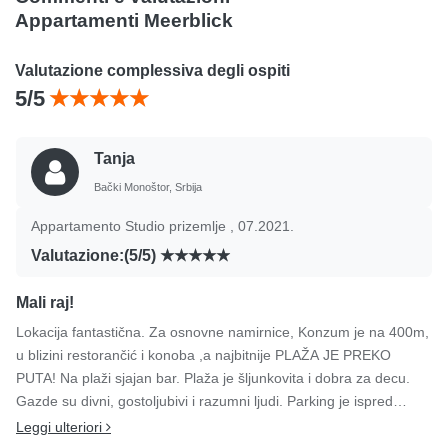
Appartamenti Meerblick
Valutazione complessiva degli ospiti
5/5
Tanja
Bački Monoštor, Srbija
Appartamento Studio prizemlje , 07.2021.
Valutazione:(5/5)
Mali raj!
Lokacija fantastična. Za osnovne namirnice, Konzum je na 400m,
u blizini restorančić i konoba ,a najbitnije PLAŽA JE PREKO
PUTA! Na plaži sjajan bar. Plaža je šljunkovita i dobra za decu.
Gazde su divni, gostoljubivi i razumni ljudi. Parking je ispred
apartmana. Do centra Rovinja oko 1,5km šetnjom uz more! Imam
Leggi ulteriori
samo reči hvale!