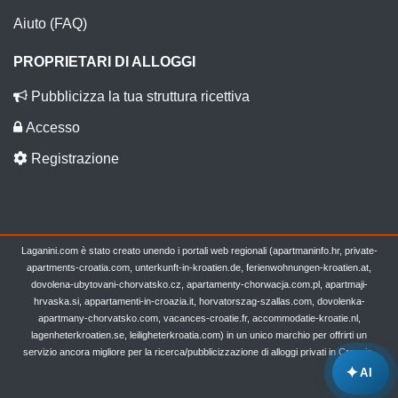
Aiuto (FAQ)
PROPRIETARI DI ALLOGGI
Pubblicizza la tua struttura ricettiva
Accesso
Registrazione
Laganini.com è stato creato unendo i portali web regionali (apartmaninfo.hr, private-
apartments-croatia.com, unterkunft-in-kroatien.de, ferienwohnungen-kroatien.at,
dovolena-ubytovani-chorvatsko.cz, apartamenty-chorwacja.com.pl, apartmaji-
hrvaska.si, appartamenti-in-croazia.it, horvatorszag-szallas.com, dovolenka-
apartmany-chorvatsko.com, vacances-croatie.fr, accommodatie-kroatie.nl,
lagenheterkroatien.se, leiligheterkroatia.com) in un unico marchio per offrirti un
servizio ancora migliore per la ricerca/pubblicizzazione di alloggi privati in Croazia.
✦
AI