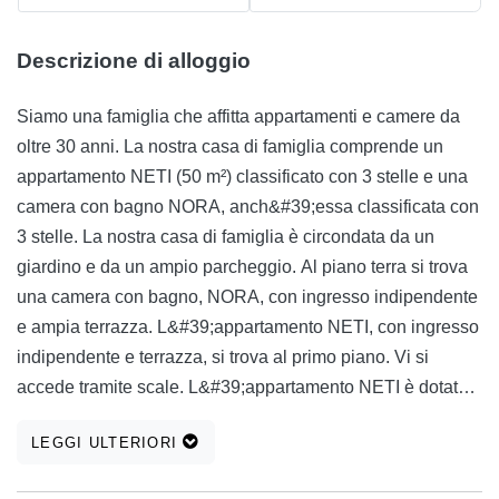
Descrizione di alloggio
Siamo una famiglia che affitta appartamenti e camere da
oltre 30 anni. La nostra casa di famiglia comprende un
appartamento NETI (50 m²) classificato con 3 stelle e una
camera con bagno NORA, anch&#39;essa classificata con
3 stelle. La nostra casa di famiglia è circondata da un
giardino e da un ampio parcheggio. Al piano terra si trova
una camera con bagno, NORA, con ingresso indipendente
e ampia terrazza. L&#39;appartamento NETI, con ingresso
indipendente e terrazza, si trova al primo piano. Vi si
accede tramite scale. L&#39;appartamento NETI è dotato
di aria condizionata che raffredda e riscalda e viene
LEGGI ULTERIORI
affittato tutto l&#39;anno. La camera NORA non è dotata di
aria condizionata, mettiamo a disposizione degli ospiti un