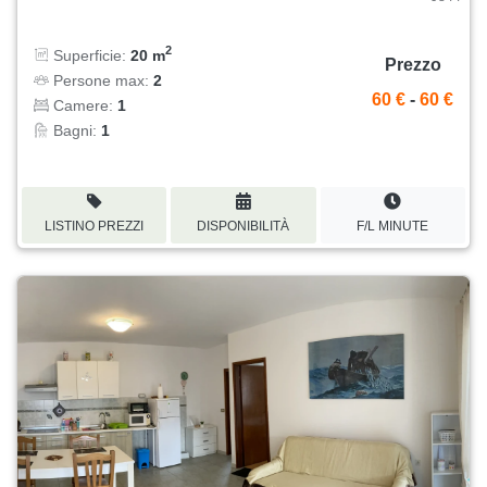
2
Superficie:
20 m
Prezzo
Persone max:
2
60 €
-
60 €
Camere:
1
Bagni:
1
LISTINO PREZZI
DISPONIBILITÀ
F/L MINUTE