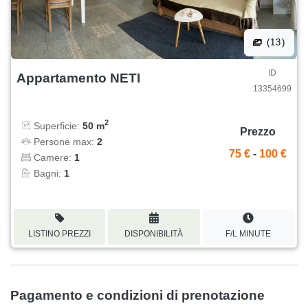
(13)
ID
Appartamento NETI
13354699
2
Superficie:
50 m
Prezzo
Persone max:
2
75 €
-
100 €
Camere:
1
Bagni:
1
LISTINO PREZZI
DISPONIBILITÀ
F/L MINUTE
Pagamento e condizioni di prenotazione