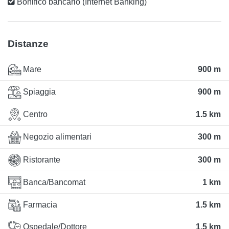
Bonifico bancario (Internet Banking)
Distanze
Mare
900 m
Spiaggia
900 m
Centro
1.5 km
Negozio alimentari
300 m
Ristorante
300 m
Banca/Bancomat
1 km
Farmacia
1.5 km
Ospedale/Dottore
1.5 km