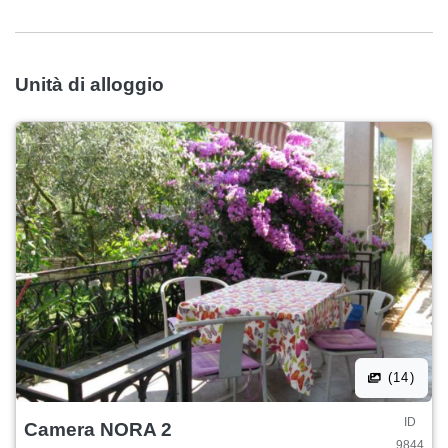
lenzuola e coperte sono forniti. La pulizia viene effettuata
regolarmente dopo la partenza degli ospiti.
L&#39;appartamento NETI e la camera NORA dispongono
Unità di alloggio
di connessione Wi-Fi gratuita e parcheggio gratuito nel
cortile della casa, così potrete lasciare l&#39;auto nel
cortile e raggiungere comodamente la spiaggia o il centro
a piedi, evitando così costi aggiuntivi di parcheggio. I
padroni di casa sono persone ospitali, tranquille e discrete,
a vostra disposizione per qualsiasi richiesta di informazioni
e per scoprire le migliori offerte della città di Rovigno e dei
suoi dintorni. Ogni ospite è speciale per noi e ci
impegniamo a fargli sentire a proprio agio durante il suo
soggiorno. I nostri ospiti fedeli, che ci accompagnano da
oltre 30 anni, ci dimostrano che ci siamo riusciti. Grazie per
(14)
aver reso possibile tutto questo!
ID
Camera NORA 2
9844