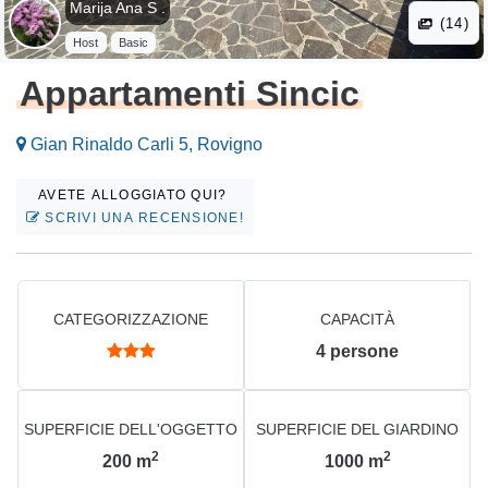
Marija Ana S .
(14)
Host
Basic
Appartamenti Sincic
Gian Rinaldo Carli 5, Rovigno
AVETE ALLOGGIATO QUI?
SCRIVI UNA RECENSIONE!
CATEGORIZZAZIONE
CAPACITÀ
4
persone
SUPERFICIE DELL'OGGETTO
SUPERFICIE DEL GIARDINO
2
2
200
m
1000
m