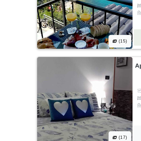
(15)
A
(17)