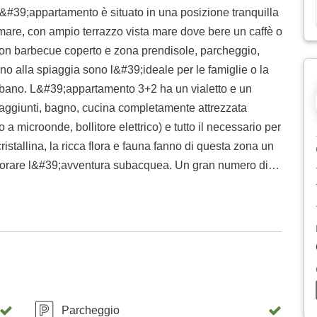
. L&#39;appartamento è situato in una posizione tranquilla
 mare, con ampio terrazzo vista mare dove bere un caffè o
 con barbecue coperto e zona prendisole, parcheggio,
ino alla spiaggia sono l&#39;ideale per le famiglie o la
rbano. L&#39;appartamento 3+2 ha un vialetto e un
i aggiunti, bagno, cucina completamente attrezzata
o a microonde, bollitore elettrico) e tutto il necessario per
ristallina, la ricca flora e fauna fanno di questa zona un
aporare l&#39;avventura subacquea. Un gran numero di
 del mare più pulito dell&#39;Adriatico. Se ti piace una
llezza naturale o resti del passato che puoi esplorare
Parcheggio