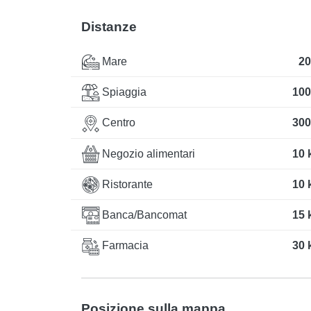
Distanze
Mare
20
Spiaggia
100
Centro
300
Negozio alimentari
10 
Ristorante
10 
Banca/Bancomat
15 
Farmacia
30 
Posizione sulla mappa