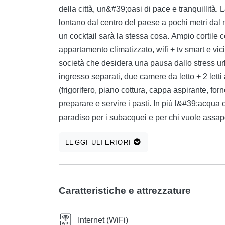
della città, un&#39;oasi di pace e tranquillità
lontano dal centro del paese a pochi metri dal
un cocktail sarà la stessa cosa. Ampio cortile
appartamento climatizzato, wifi + tv smart e vic
società che desidera una pausa dallo stress u
ingresso separati, due camere da letto + 2 lett
(frigorifero, piano cottura, cappa aspirante, forn
preparare e servire i pasti. In più l&#39;acqua c
paradiso per i subacquei e per chi vuole ass
calette nascoste per vacanze al sole e godendo
LEGGI ULTERIORI
vacanza attiva, dove guardi, vedrai scene di be
andando in bicicletta o camminando.
Caratteristiche e attrezzature
Internet (WiFi)