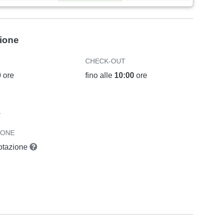
zione
CHECK-OUT
0
ore
fino alle
10:00
ore
a
IONE
notazione