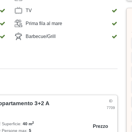
TV
Prima fila al mare
Barbecue/Grill
ID
ppartamento 3+2 A
7709
2
Superficie:
40 m
Prezzo
Persone max:
5