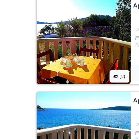
A
(8)
A