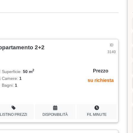
ID
ppartamento 2+2
3140
Prezzo
2
Superficie:
50 m
Camere:
1
su richiesta
Bagni:
1
LISTINO PREZZI
DISPONIBILITÀ
F/L MINUTE