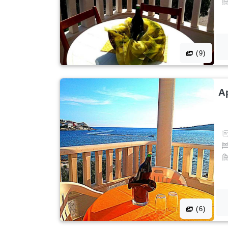
(9)
A
(6)