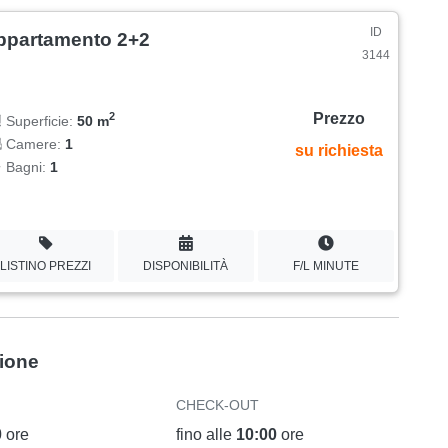
ID
ppartamento 2+2
3144
Prezzo
2
Superficie:
50 m
Camere:
1
su richiesta
Bagni:
1
LISTINO PREZZI
DISPONIBILITÀ
F/L MINUTE
zione
CHECK-OUT
0
ore
fino alle
10:00
ore