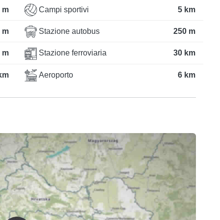
 m
Campi sportivi
5 km
 m
Stazione autobus
250 m
 m
Stazione ferroviaria
30 km
 km
Aeroporto
6 km