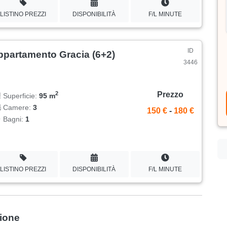
LISTINO PREZZI
DISPONIBILITÀ
F/L MINUTE
ID
ppartamento Gracia (6+2)
3446
Prezzo
2
Superficie:
95 m
Camere:
3
150 €
-
180 €
Bagni:
1
LISTINO PREZZI
DISPONIBILITÀ
F/L MINUTE
zione