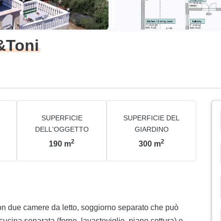
&Toni
SUPERFICIE
SUPERFICIE DEL
DELL'OGGETTO
GIARDINO
2
2
190
m
300
m
n due camere da letto, soggiorno separato che può
cucina separata (forno, lavastoviglie, piano cottura) e