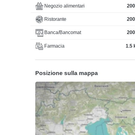
Negozio alimentari
200
Ristorante
200
Banca/Bancomat
200
Farmacia
1.5
Posizione sulla mappa