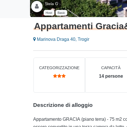
Stela G .
Host
Basic
Appartamenti Gracia
Marinova Draga 40, Trogir
CATEGORIZZAZIONE
CAPACITÀ
14
persone
Descrizione di alloggio
Appartamento GRACIA (piano terra) - 75 m2 co
essere convertito in una terza camera da letto, 