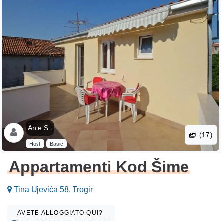
Ante S .
(17)
Host
Basic
Appartamenti Kod Šime
Tina Ujevića 58, Trogir
AVETE ALLOGGIATO QUI?