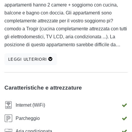
appartamenti hanno 2 camere + soggiorno con cucina,
balcone e bagno con doccia. Gli appartamenti sono
completamente attrezzate per il vostro soggiorno pi?
comodo a Trogir (cucina completamente attrezzata con tutti
gli elettrodomestici, TV LCD, aria condizionata ...). La
posizione di questo appartamento sarebbe difficile da
battere. e cos? vicino a tutto ci? che si desidera vedere e
LEGGI ULTERIORI
deve vedere (la Cattedrale di San Lorenzo - il pi?
importante monumento architettonico del romanico-gotico
in tutto il paese che si trova sul World Heritage List
dellUNESCO si trova a soli 150 metri di distanza) il centro
Caratteristiche e attrezzature
storico di Trogir. ? a soli 100 metri di distanza dallaltra
parte del ponte. il pi? importante si ? rapido casa a piedi
Internet (WiFi)
dopo breve o lungo giro turistico durante una giornata in
piedi! Gli appartamenti sono situati in vicolo indietro in
Parcheggio
modo da godere in pace e tranquillit? serate bere vino su
Aria condizionata