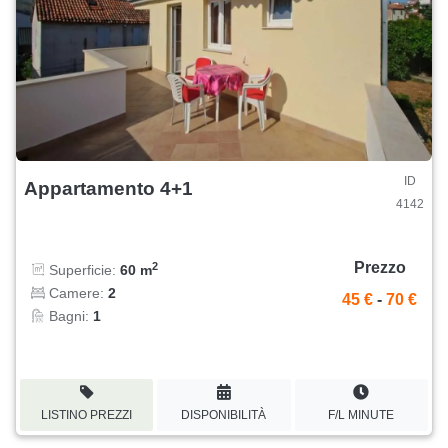
ID
Appartamento 4+1
4142
Prezzo
2
Superficie:
60 m
Camere:
2
45 €
-
70 €
Bagni:
1
LISTINO PREZZI
DISPONIBILITÀ
F/L MINUTE