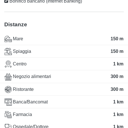
Bonifico bancario (Internet Banking)
Distanze
Mare
150 m
Spiaggia
150 m
Centro
1 km
Negozio alimentari
300 m
Ristorante
300 m
Banca/Bancomat
1 km
Farmacia
1 km
Ospedale/Dottore
1 km