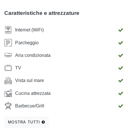
posto auto e barbecue e doccia esterna. Gli appartamenti
sono composti da una grande stanza con la cucina, (2+2
Caratteristiche e attrezzature
letto x 2), un bagno con wc. Gli appartamenti sono
completamente attrezzati con tutto il necessario per un
Internet (WiFi)
soggiorno confortevole / stoviglie, biancheria da letto,
clima, wifi) Il negozio si trova a circa 300 metri e il
Parcheggio
ristorante a 200 metri, il supermercato a 1000 metri e il
Aria condizionata
centro di Trogir, con ufficio postale e farmacia a circa 1000
metri. La vicina spiaggia è ricoperta di sabbia. Per coloro
TV
che sono più sensibili al sole o preferiscono l&#39;ombra
naturale c&#39;è un campeggio Rožac che dista solo 200
Vista sul mare
metri.
Cucina attrezzata
Barbecue/Grill
MOSTRA TUTTI