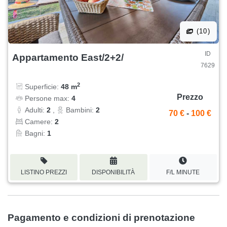
(10)
ID
Appartamento East/2+2/
7629
2
Superficie:
48 m
Prezzo
Persone max:
4
Adulti:
2
,
Bambini:
2
70 €
-
100 €
Camere:
2
Bagni:
1
LISTINO PREZZI
DISPONIBILITÀ
F/L MINUTE
Pagamento e condizioni di prenotazione