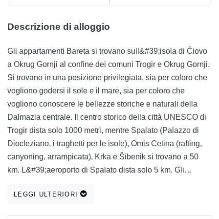
Descrizione di alloggio
Gli appartamenti Bareta si trovano sull&#39;isola di Čiovo
a Okrug Gornji al confine dei comuni Trogir e Okrug Gornji.
Si trovano in una posizione privilegiata, sia per coloro che
vogliono godersi il sole e il mare, sia per coloro che
vogliono conoscere le bellezze storiche e naturali della
Dalmazia centrale. Il centro storico della città UNESCO di
Trogir dista solo 1000 metri, mentre Spalato (Palazzo di
Diocleziano, i traghetti per le isole), Omis Cetina (rafting,
canyoning, arrampicata), Krka e Šibenik si trovano a 50
km. L&#39;aeroporto di Spalato dista solo 5 km. Gli
appartamenti si trovano al piano terra della casa familiare
LEGGI ULTERIORI
circondata da giardino. Ogni appartamento ha ingresso
indipendente e un ampio terrazzo con tavolo da pranzo,