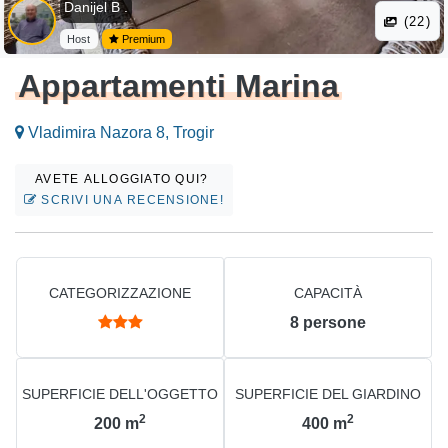
Danijel B .
(22)
Host
Premium
Appartamenti Marina
Vladimira Nazora 8, Trogir
AVETE ALLOGGIATO QUI?
SCRIVI UNA RECENSIONE!
CATEGORIZZAZIONE
CAPACITÀ
8
persone
SUPERFICIE DELL'OGGETTO
SUPERFICIE DEL GIARDINO
2
2
200
m
400
m