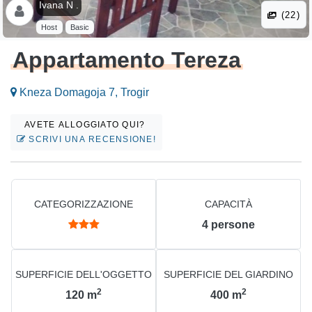
Ivana N .
(22)
Host
Basic
Appartamento Tereza
Kneza Domagoja 7, Trogir
AVETE ALLOGGIATO QUI?
SCRIVI UNA RECENSIONE!
CATEGORIZZAZIONE
CAPACITÀ
4
persone
SUPERFICIE DELL'OGGETTO
SUPERFICIE DEL GIARDINO
2
2
120
m
400
m