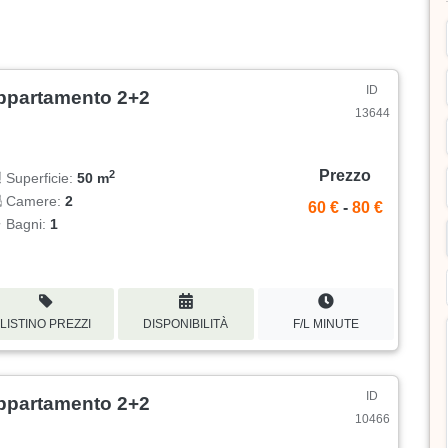
ID
ppartamento 2+2
13644
Prezzo
2
Superficie:
50 m
Camere:
2
60 €
-
80 €
Bagni:
1
LISTINO PREZZI
DISPONIBILITÀ
F/L MINUTE
ID
ppartamento 2+2
10466