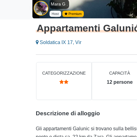
Mara G .
Host
Premium
Appartamenti Galuni
Soldatica IX 17, Vir
CATEGORIZZAZIONE
CAPACITÀ
12
persone
Descrizione di alloggio
Gli appartamenti Galunic si trovano sulla bellis
ponte e dista ca. 22 km da Zara. Gli appartamen