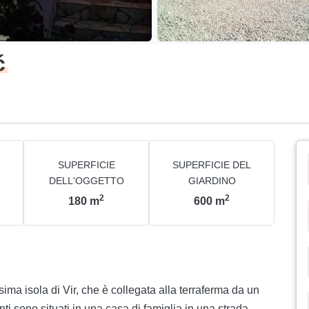
ć
SUPERFICIE
SUPERFICIE DEL
DELL'OGGETTO
GIARDINO
2
2
180
m
600
m
sima isola di Vir, che è collegata alla terraferma da un
ti sono situati in una casa di famiglia in una strada