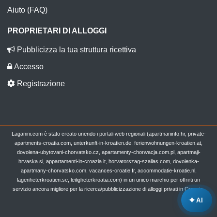
Aiuto (FAQ)
PROPRIETARI DI ALLOGGI
Pubblicizza la tua struttura ricettiva
Accesso
Registrazione
Laganini.com è stato creato unendo i portali web regionali (apartmaninfo.hr, private-
apartments-croatia.com, unterkunft-in-kroatien.de, ferienwohnungen-kroatien.at,
dovolena-ubytovani-chorvatsko.cz, apartamenty-chorwacja.com.pl, apartmaji-
hrvaska.si, appartamenti-in-croazia.it, horvatorszag-szallas.com, dovolenka-
apartmany-chorvatsko.com, vacances-croatie.fr, accommodatie-kroatie.nl,
lagenheterkroatien.se, leiligheterkroatia.com) in un unico marchio per offrirti un
servizio ancora migliore per la ricerca/pubblicizzazione di alloggi privati in Croazia.
✦
AI