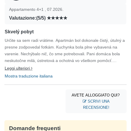
Appartamento 4+1 , 07.2026.
Valutazione:(5/5)
Skvelý pobyt
Určite sa sem radi vrátime. Apartmán bol dokonale čistý, útulný a
presne zodpovedal fotkám. Kuchynka bola plne vybavená na
varenie. Nechýbalo nič, čo sme potrebovali. Pani domáca bola
neskutočne milá, ústretová a ochotná vo všetkom pomôcť.
Maximálna spokojnosť. Odporúčame každému.
Leggi ulteriori
Mostra traduzione italiana
AVETE ALLOGGIATO QUI?
SCRIVI UNA
RECENSIONE!
Domande frequenti