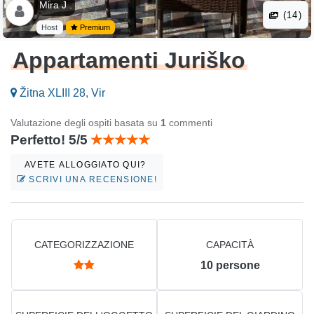
Mira J .
(14)
Host
Premium
Appartamenti Juriško
Žitna XLIII 28, Vir
Valutazione degli ospiti basata su
1
commenti
Perfetto! 5/5
AVETE ALLOGGIATO QUI?
SCRIVI UNA RECENSIONE!
CATEGORIZZAZIONE
CAPACITÀ
10
persone