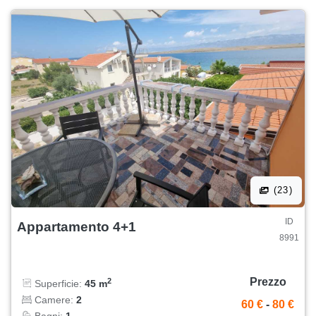
(23)
ID
Appartamento 4+1
8991
Prezzo
2
Superficie:
45 m
Camere:
2
60 €
-
80 €