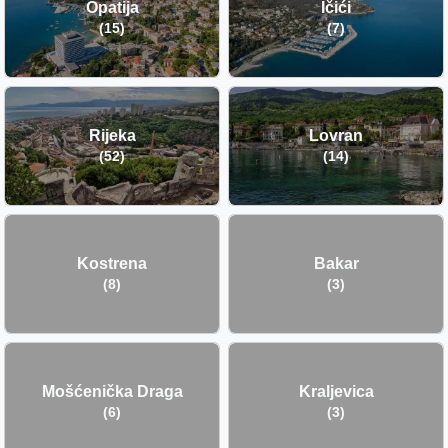
Opatija
Ičići
(15)
(7)
Rijeka
Lovran
(52)
(14)
Kostrena
Bakar
(8)
(3)
Mošćenička Draga
Kraljevica
(6)
(3)