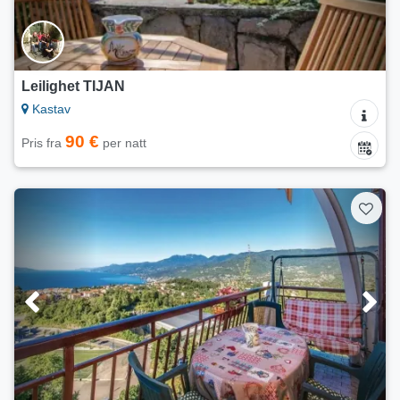
Leilighet TIJAN
Kastav
90 €
Pris fra
per natt