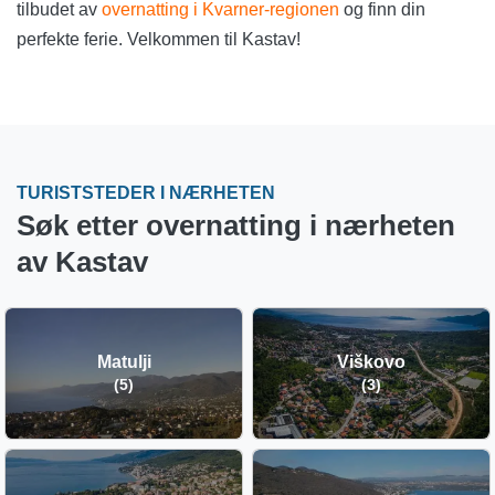
tilbudet av
overnatting i Kvarner-regionen
og finn din
perfekte ferie. Velkommen til Kastav!
TURISTSTEDER I NÆRHETEN
Søk etter overnatting i nærheten
av Kastav
Matulji
Viškovo
(5)
(3)