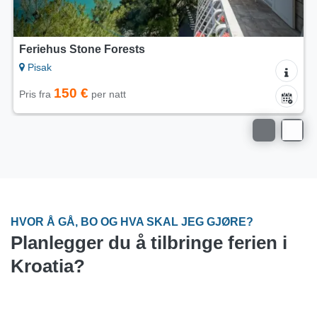
Leiligheter Milka
Pag - Novalja
40 €
Pris fra
per natt
HVOR Å GÅ, BO OG HVA SKAL JEG GJØRE?
Planlegger du å tilbringe ferien i
Kroatia?