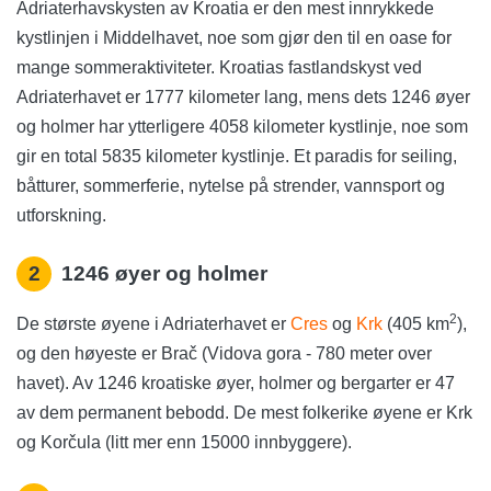
Adriaterhavskysten av Kroatia er den mest innrykkede
kystlinjen i Middelhavet, noe som gjør den til en oase for
mange sommeraktiviteter. Kroatias fastlandskyst ved
Adriaterhavet er 1777 kilometer lang, mens dets 1246 øyer
og holmer har ytterligere 4058 kilometer kystlinje, noe som
gir en total 5835 kilometer kystlinje. Et paradis for seiling,
båtturer, sommerferie, nytelse på strender, vannsport og
utforskning.
2
1246 øyer og holmer
2
De største øyene i Adriaterhavet er
Cres
og
Krk
(405 km
),
og den høyeste er Brač (Vidova gora - 780 meter over
havet). Av 1246 kroatiske øyer, holmer og bergarter er 47
av dem permanent bebodd. De mest folkerike øyene er Krk
og Korčula (litt mer enn 15000 innbyggere).