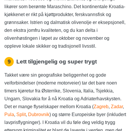
likører som berømte Maraschino. Det kontinentale Kroatia-
kjøkkenet er rikt på kjøttprodukter, ferskvannsfisk og
grønnsaker. Istrien og dalmatisk olivenolje er eksepsjonell,
den ekstra jomfru kvaliteten, og du kan delta i
olivenhøstingen i løpet av oktober og november og
oppleve lokale skikker og tradisjonell livsstil.
9
Lett tilgjengelig og super trygt
Takket være sin geografiske beliggenhet og gode
veiforbindelser (moderne motorveier) tar det bare noen
timers kjøretur fra Østerrike, Slovenia, Italia, Tsjekkia,
Ungarn, Slovakia for å nå Kroatia og Adriaterhavskysten.
Det er mange flyselskaper mellom Kroatia (
Zagreb
,
Zadar
,
Pula
,
Split
,
Dubrovnik
) og større Europeiske byer (inkludert
lavprisflygninger). I Kroatia vil du føle deg veldig trygg
ettersom kriminalitet er blant de laveste i verden, men det