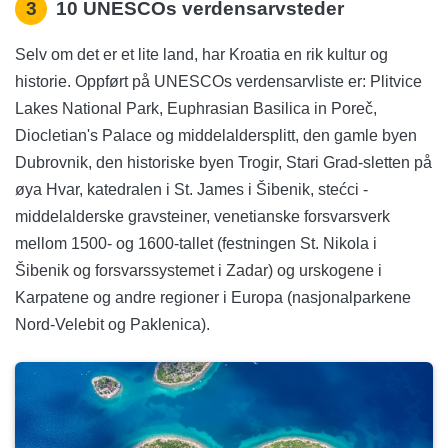
3
10 UNESCOs verdensarvsteder
Selv om det er et lite land, har Kroatia en rik kultur og
historie. Oppført på UNESCOs verdensarvliste er: Plitvice
Lakes National Park, Euphrasian Basilica in Poreč,
Diocletian's Palace og middelaldersplitt, den gamle byen
Dubrovnik, den historiske byen Trogir, Stari Grad-sletten på
øya Hvar, katedralen i St. James i Šibenik, stećci -
middelalderske gravsteiner, venetianske forsvarsverk
mellom 1500- og 1600-tallet (festningen St. Nikola i
Šibenik og forsvarssystemet i Zadar) og urskogene i
Karpatene og andre regioner i Europa (nasjonalparkene
Nord-Velebit og Paklenica).