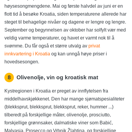
høysesongmengdene. Mai og første halvdel av juni er en
flott tid å besøke Kroatia, siden temperaturene allerede har
steget til behagelige nivåer og dagene er lengre og lengre.
September og begynnelsen av oktober har solfylt vær med
veldig varme temperaturer, og havet er varmt nok til å
svømme. Du får også et større utvalg av
privat
innkvartering i Kroatia
og kan unngå høye priser i
hovedsesongen.
8
Olivenolje, vin og kroatisk mat
Kystregionen i Kroatia er preget av innflytelsen fra
middelhavskjøkkenet. Den har mange sjømatspesialiteter
(blekksprut, blekksprut, blekksprut, reker, hummer ...)
tilberedt på forskjellige måter, olivenolje, prosciutto,
forskjellige grønnsaker, dalmatiske viner som Babić,
Malvasia, Prosecco og Vrbnik Žlahtina, og forskjellige