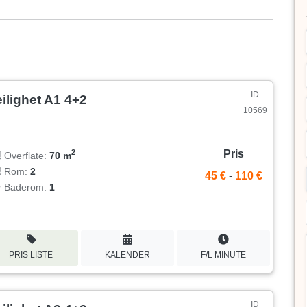
ID
ilighet A1 4+2
10569
Pris
2
Overflate:
70 m
Rom:
2
45 €
-
110 €
Baderom:
1
PRIS LISTE
KALENDER
F/L MINUTE
ID