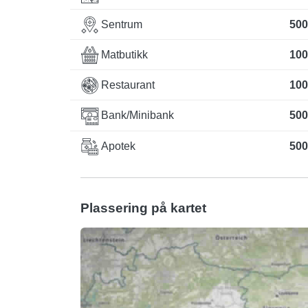
Sentrum
500
Matbutikk
100
Restaurant
100
Bank/Minibank
500
Apotek
500
Plassering på kartet