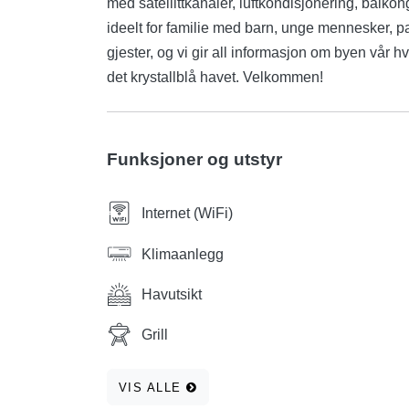
med satellittkanaler, luftkondisjonering, balkong
ideelt for familie med barn, unge mennesker, par
gjester, og vi gir all informasjon om byen vår hv
det krystallblå havet. Velkommen!
Funksjoner og utstyr
Internet (WiFi)
Klimaanlegg
Havutsikt
Grill
VIS ALLE