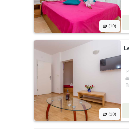
(10)
Le
(10)