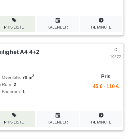
PRIS LISTE
KALENDER
F/L MINUTE
ID
ilighet A4 4+2
10572
Pris
2
Overflate:
70 m
Rom:
2
45 €
-
110 €
Baderom:
1
PRIS LISTE
KALENDER
F/L MINUTE