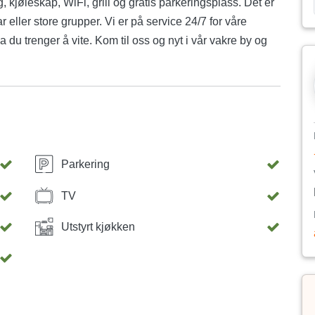
, kjøleskap, WiFi, grill og gratis parkeringsplass. Det er
 eller store grupper. Vi er på service 24/7 for våre
a du trenger å vite. Kom til oss og nyt i vår vakre by og
Parkering
TV
Utstyrt kjøkken