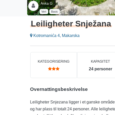
Anka G .
Vert
Basic
Leiligheter Snježana
Kotromanića 4, Makarska
KATEGORISERING
KAPASITET
24
personer
Overnattingsbeskrivelse
Leiligheter Snjezana ligger i et ganske område i
og har plass til totalt 24 personer. Alle leilighe