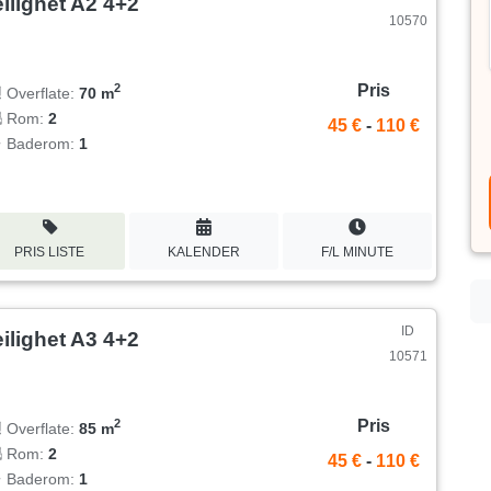
ilighet A2 4+2
10570
Pris
2
Overflate:
70 m
Rom:
2
45 €
-
110 €
Baderom:
1
PRIS LISTE
KALENDER
F/L MINUTE
ID
ilighet A3 4+2
10571
Pris
2
Overflate:
85 m
Rom:
2
45 €
-
110 €
Baderom:
1