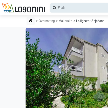
Hopp til hovedinnhold
HJEMMESIDE
Overnatting
Makarska
Leiligheter Snježana