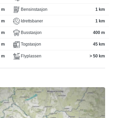
 m
Bensinstasjon
1 km
 m
Idrettsbaner
1 km
 m
Busstasjon
400 m
 m
Togstasjon
45 km
 m
Flyplassen
> 50 km