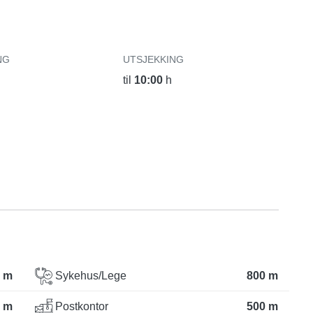
NG
UTSJEKKING
til
10:00
h
 m
Sykehus/Lege
800 m
 m
Postkontor
500 m