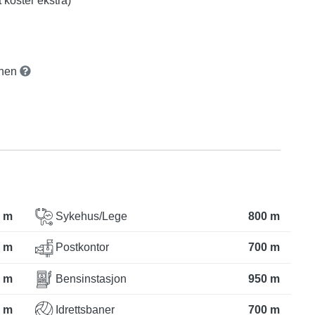
koster ekstra)
onen
 m
Sykehus/Lege
800 m
 m
Postkontor
700 m
 m
Bensinstasjon
950 m
 m
Idrettsbaner
700 m