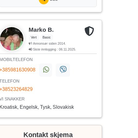
Marko B.
Vert
Basic
Annonsør siden 2014.
Siste innlogging : 06.11.2025.
MOBILTELEFON
+385981630908
TELEFON
+38523264829
VI SNAKKER
Kroatisk, Engelsk, Tysk, Slovakisk
Kontakt skjema