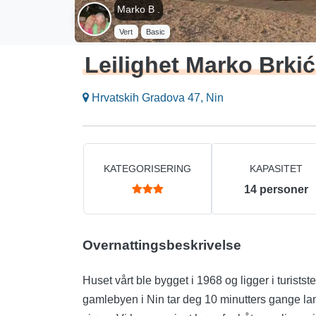
Marko B .
Vert
Basic
Leilighet Marko Brkić
Hrvatskih Gradova 47, Nin
KATEGORISERING
KAPASITET
14
personer
Overnattingsbeskrivelse
Huset vårt ble bygget i 1968 og ligger i turistst
gamlebyen i Nin tar deg 10 minutters gange langs 