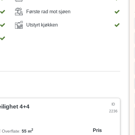
Første rad mot sjøen
Utstyrt kjøkken
ID
ilighet 4+4
2236
Pris
2
Overflate:
55 m