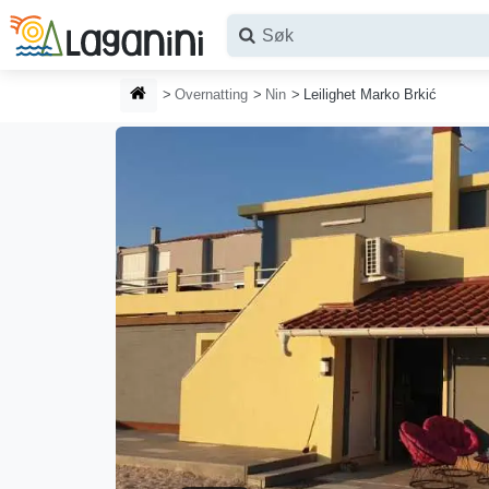
Hopp til hovedinnhold
HJEMMESIDE
Overnatting
Nin
Leilighet Marko Brkić