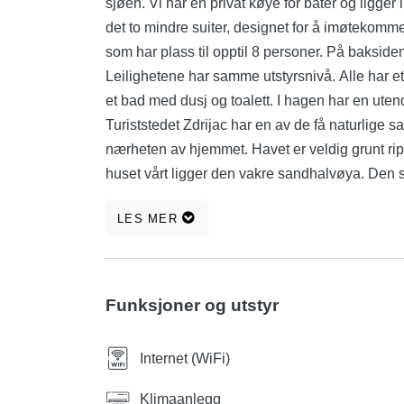
sjøen. Vi har en privat køye for båter og ligger i 
det to mindre suiter, designet for å imøtekomme 
som har plass til opptil 8 personer. På baksiden
Leilighetene har samme utstyrsnivå. Alle har ett 
et bad med dusj og toalett. I hagen har en utend
Turiststedet Zdrijac har en av de få naturlige sa
nærheten av hjemmet. Havet er veldig grunt ripe
huset vårt ligger den vakre sandhalvøya. Den 
hele byen Nin. På ryggsiden av denne halvøya
LES MER
De er spesielt kjent dets fordeler og hjelp i b
ikke bare boopplevelse, men gir også fantastisk 
og kiteboarding og en skole .....
Funksjoner og utstyr
Internet (WiFi)
Klimaanlegg