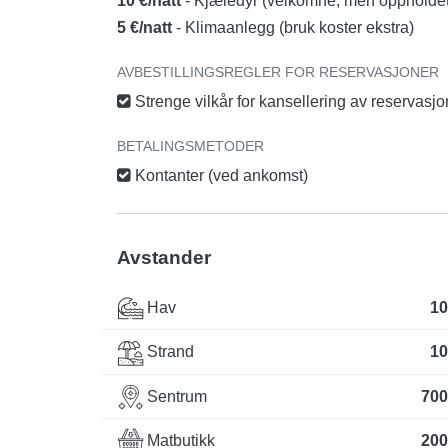
10 €/natt
- Kjæledyr (velkomne, men oppholdet 
5 €/natt
- Klimaanlegg (bruk koster ekstra)
AVBESTILLINGSREGLER FOR RESERVASJONER
Strenge vilkår for kansellering av reservasj
BETALINGSMETODER
Kontanter (ved ankomst)
Avstander
Hav
10
Strand
10
Sentrum
700
Matbutikk
200