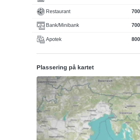
Restaurant
700
Bank/Minibank
700
Apotek
800
Plassering på kartet