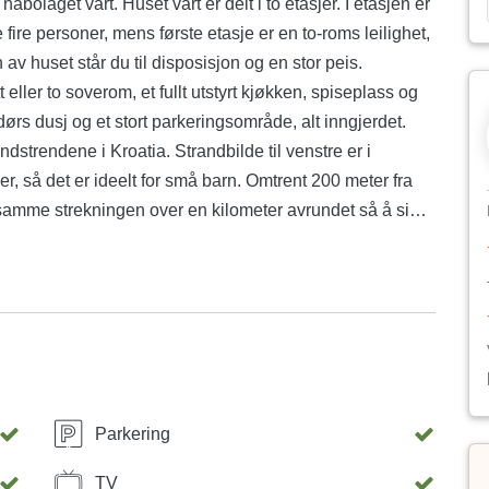
nabolaget vårt. Huset vårt er delt i to etasjer. I etasjen er
fire personer, mens første etasje er en to-roms leilighet,
 av huset står du til disposisjon og en stor peis.
eller to soverom, et fullt utstyrt kjøkken, spiseplass og
ørs dusj og et stort parkeringsområde, alt inngjerdet.
ndstrendene i Kroatia. Strandbilde til venstre er i
r, så det er ideelt for små barn. Omtrent 200 meter fra
samme strekningen over en kilometer avrundet så å si
 er kjent Nin-gjørme som har helbredende egenskaper.
ehandlingen av revmatiske problemer. Stranden i Zdrijac,
utsikt over kvelds- og nattvandringene. Ideell for surfing
Parkering
TV