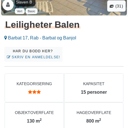
Slaven B .
(31)
Vert
Basic
Leiligheter Balen
Barbat 17, Rab - Barbat og Banjol
HAR DU BODD HER?
SKRIV EN ANMELDELSE!
KATEGORISERING
KAPASITET
15
personer
OBJEKTOVERFLATE
HAGEOVERFLATE
2
2
130
m
800
m