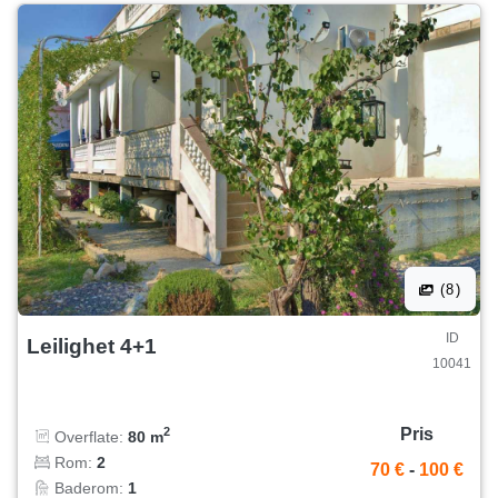
(8)
ID
Leilighet 4+1
10041
Pris
2
Overflate:
80 m
Rom:
2
70 €
-
100 €
Baderom:
1