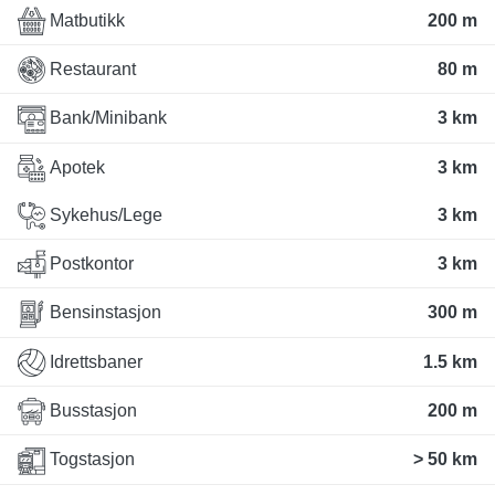
Matbutikk
200 m
Restaurant
80 m
Bank/Minibank
3 km
Apotek
3 km
Sykehus/Lege
3 km
Postkontor
3 km
Bensinstasjon
300 m
Idrettsbaner
1.5 km
Busstasjon
200 m
Togstasjon
> 50 km