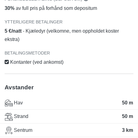
30%
av full pris på forhånd som depositum
YTTERLIGERE BETALINGER
5 €/natt
- Kjæledyr (velkomne, men oppholdet koster
ekstra)
BETALINGSMETODER
Kontanter (ved ankomst)
Avstander
Hav
50 m
Strand
50 m
Sentrum
3 km