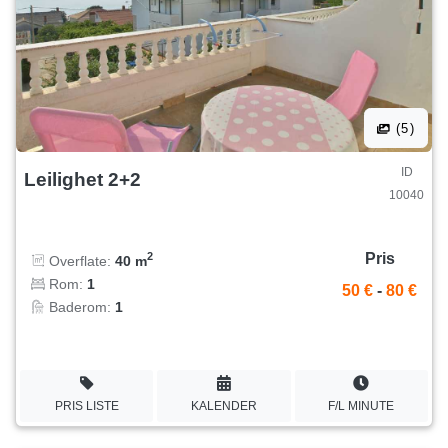
(5)
ID
Leilighet 2+2
10040
Pris
2
Overflate:
40 m
Rom:
1
50 €
-
80 €
Baderom:
1
PRIS LISTE
KALENDER
F/L MINUTE