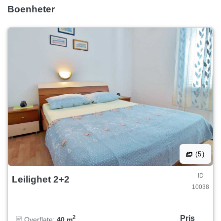
Boenheter
(5)
ID
Leilighet 2+2
10038
Pris
2
Overflate:
40 m