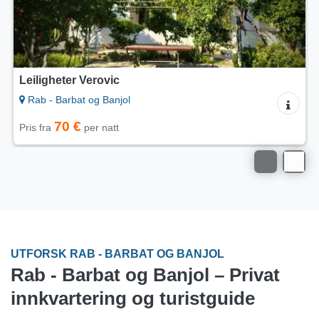
Leiligheter Verovic
L
Rab - Barbat og Banjol
70 €
Pris fra
per natt
Pr
UTFORSK RAB - BARBAT OG BANJOL
Rab - Barbat og Banjol – Privat
innkvartering og turistguide