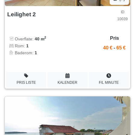
ID
Leilighet 2
10039
Pris
2
Overflate:
40 m
Rom:
1
40 €
-
65 €
Baderom:
1
PRIS LISTE
KALENDER
F/L MINUTE