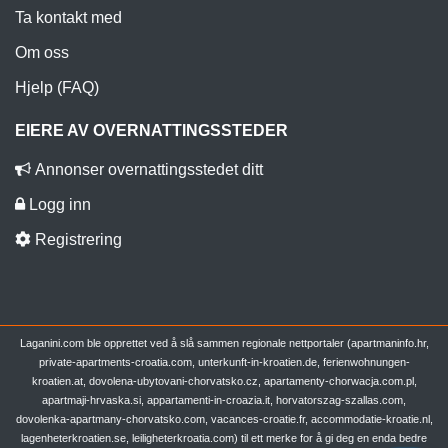
Ta kontakt med
Om oss
Hjelp (FAQ)
EIERE AV OVERNATTINGSSTEDER
Annonser overnattingsstedet ditt
Logg inn
Registrering
Laganini.com ble opprettet ved å slå sammen regionale nettportaler (apartmaninfo.hr,
private-apartments-croatia.com, unterkunft-in-kroatien.de, ferienwohnungen-
kroatien.at, dovolena-ubytovani-chorvatsko.cz, apartamenty-chorwacja.com.pl,
apartmaji-hrvaska.si, appartamenti-in-croazia.it, horvatorszag-szallas.com,
dovolenka-apartmany-chorvatsko.com, vacances-croatie.fr, accommodatie-kroatie.nl,
lagenheterkroatien.se, leiligheterkroatia.com) til ett merke for å gi deg en enda bedre