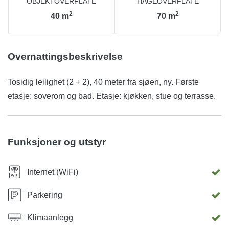
OBJEKTOVERFLATE
HAGEOVERFLATE
2
2
40
m
70
m
Overnattingsbeskrivelse
Tosidig leilighet (2 + 2), 40 meter fra sjøen, ny. Første
etasje: soverom og bad. Etasje: kjøkken, stue og terrasse.
Funksjoner og utstyr
Internet (WiFi)
Parkering
Klimaanlegg