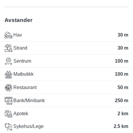
Avstander
Hav
30 m
Strand
30 m
Sentrum
100 m
Matbutikk
100 m
Restaurant
50 m
Bank/Minibank
250 m
Apotek
2 km
Sykehus/Lege
2.5 km