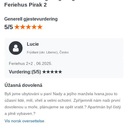
Feriehus Pirak 2
Generell gjestevurdering
5/5
Lucie
Frýdlant (okr. Liberec), Česko
Feriehus 2+2 , 06.2025.
Vurdering:(5/5)
Úžasná dovolená
Byli jsme ubytováni u paní Nady a jejího manžela Ivana,jsou to
úžasní lidé, milí, vřelí a velmi ochotní. Zpříjemnili nám naši první
dovolenou u moře, plánujeme se opět vratit.? Apartmán byl čistý
a plně vybaven.?
Vis norsk oversettelse