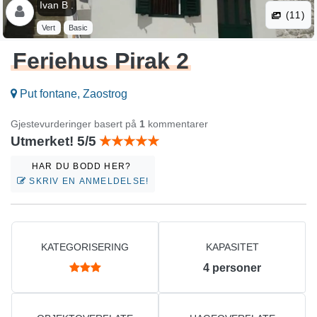
Ivan B .
(11)
Vert
Basic
Feriehus Pirak 2
Put fontane, Zaostrog
Gjestevurderinger basert på
1
kommentarer
Utmerket! 5/5
HAR DU BODD HER?
SKRIV EN ANMELDELSE!
KATEGORISERING
KAPASITET
4
personer