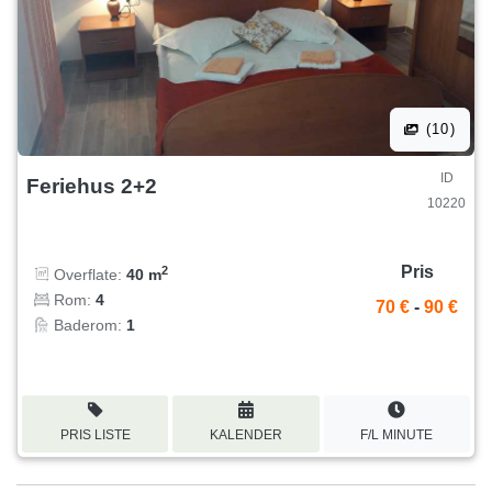
(10)
ID
Feriehus 2+2
10220
Pris
2
Overflate:
40 m
Rom:
4
70 €
-
90 €
Baderom:
1
PRIS LISTE
KALENDER
F/L MINUTE