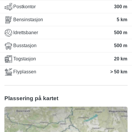
Postkontor
300 m
Bensinstasjon
5 km
Idrettsbaner
500 m
Busstasjon
500 m
Togstasjon
20 km
Flyplassen
> 50 km
Plassering på kartet