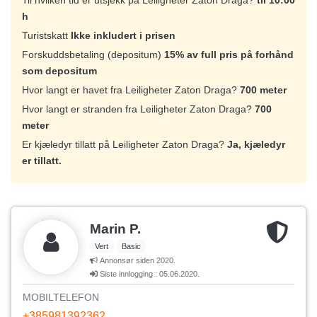
Til hvilken tid er utsjekk på Leiligheter Zaton Draga?
til 10:00
h
Turistskatt
Ikke inkludert i prisen
Forskuddsbetaling (depositum)
15% av full pris på forhånd
som depositum
Hvor langt er havet fra Leiligheter Zaton Draga?
700 meter
Hvor langt er stranden fra Leiligheter Zaton Draga?
700
meter
Er kjæledyr tillatt på Leiligheter Zaton Draga?
Ja, kjæledyr
er tillatt.
Marin P.
Vert
Basic
Annonsør siden 2020.
Siste innlogging : 05.06.2020.
MOBILTELEFON
+385981392362