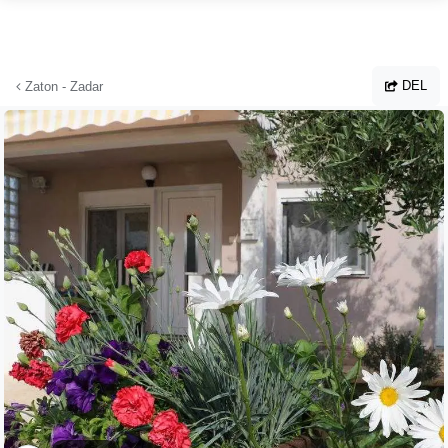
Hopp til hovedinnhold
DEL
Zaton - Zadar