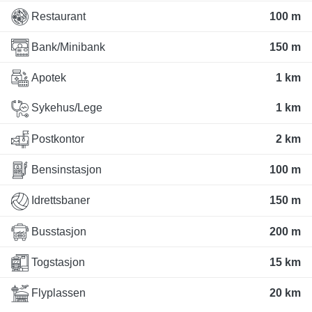
Restaurant
100 m
Bank/Minibank
150 m
Apotek
1 km
Sykehus/Lege
1 km
Postkontor
2 km
Bensinstasjon
100 m
Idrettsbaner
150 m
Busstasjon
200 m
Togstasjon
15 km
Flyplassen
20 km