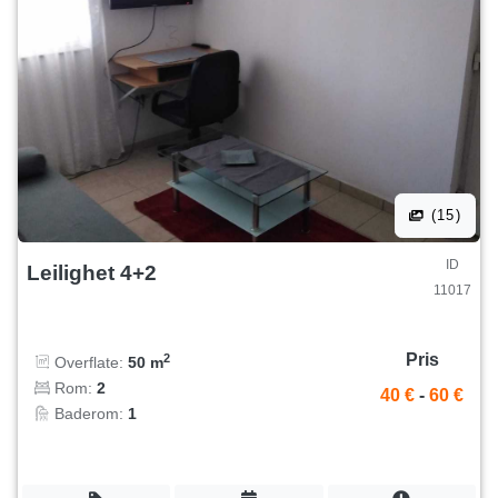
(15)
ID
Leilighet 4+2
11017
Pris
2
Overflate:
50 m
Rom:
2
40 €
-
60 €
Baderom:
1