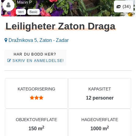
Marin P .
(34)
Vert
Basic
Leiligheter Zaton Draga
Dražnikova 5, Zaton - Zadar
HAR DU BODD HER?
SKRIV EN ANMELDELSE!
KATEGORISERING
KAPASITET
12
personer
OBJEKTOVERFLATE
HAGEOVERFLATE
2
2
150
m
1000
m