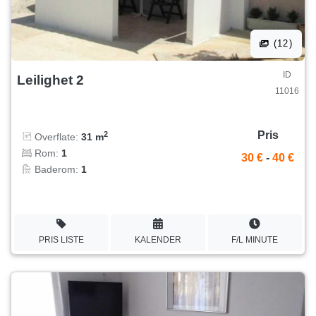
(12)
ID
Leilighet 2
11016
Pris
2
Overflate:
31 m
Rom:
1
30 €
-
40 €
Baderom:
1
PRIS LISTE
KALENDER
F/L MINUTE