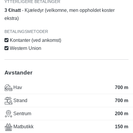
YTTERLIGERE BETALINGER
3 €/natt
- Kjæledyr (velkomne, men oppholdet koster
ekstra)
BETALINGSMETODER
Kontanter (ved ankomst)
Western Union
Avstander
Hav
700 m
Strand
700 m
Sentrum
200 m
Matbutikk
150 m