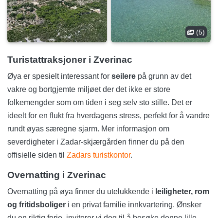
(5)
Turistattraksjoner i Zverinac
Øya er spesielt interessant for
seilere
på grunn av det
vakre og bortgjemte miljøet der det ikke er store
folkemengder som om tiden i seg selv sto stille. Det er
ideelt for en flukt fra hverdagens stress, perfekt for å vandre
rundt øyas særegne sjarm. Mer informasjon om
severdigheter i Zadar-skjærgården finner du på den
offisielle siden til
Zadars turistkontor
.
Overnatting i Zverinac
Overnatting på øya finner du utelukkende i
leiligheter, rom
og fritidsboliger
i en privat familie innkvartering. Ønsker
du en riktig ferie, inviterer vi deg til å besøke denne lille,