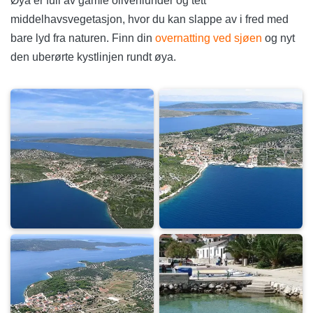
Øya er full av gamle olivenlunder og tett
middelhavsvegetasjon, hvor du kan slappe av i fred med
bare lyd fra naturen. Finn din
overnatting ved sjøen
og nyt
den uberørte kystlinjen rundt øya.