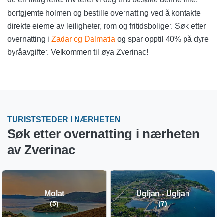
bortgjemte holmen og bestille overnatting ved å kontakte
direkte eierne av leiligheter, rom og fritidsboliger. Søk etter
overnatting i
Zadar og Dalmatia
og spar opptil 40% på dyre
byråavgifter. Velkommen til øya Zverinac!
TURISTSTEDER I NÆRHETEN
Søk etter overnatting i nærheten
av Zverinac
Molat
Ugljan - Ugljan
(5)
(7)