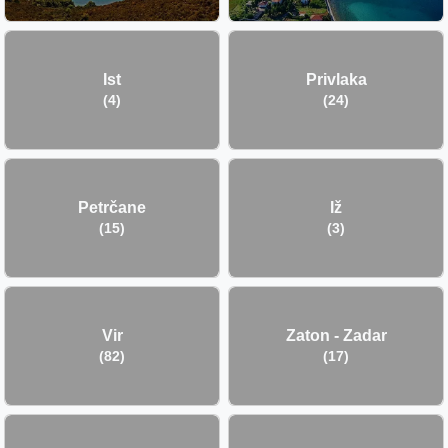
Ist
Privlaka
(4)
(24)
Petrčane
Iž
(15)
(3)
Vir
Zaton - Zadar
(82)
(17)