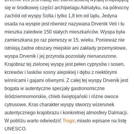
się w środkowej części archipelagu Adriatyku, na północny
zachód od wyspy Solta i tylko 1,8 km od lądu. Jedyna
osada na wyspie jest również nazywana Drvenik Veli i tu
mieszka zaledwie 150 stałych mieszkańców. Wyspa była
zamieszkana po raz pierwszy w 15. wieku. Ponieważ nie
istnieją żadne obszary miejskie ani zakłady przemysłowe,
wyspa Drvenik i jej przyroda pozostały nienaruszone.
Krajobraz tej zielonej wyspy jest pełen cyprysów i sosen,
krzewów i lasków sosny alepskiej i dębu z niektórymi
winnicami i gajami oliwnymi. Z całej tej wyspy Drvenik jest
bogata w autentyczne specjały gastronomiczne
śródziemnomorskie, chleb świętojański i różne owoce
cytrusowe. Kras charakter wyspy stworzy wizerunek
autentycznego krajobrazu i konkretnej atmosfery Dalmacji.
W pobliżu warto odwiedzić
Trogir
, miasto wpisane na listę
UNESCO.