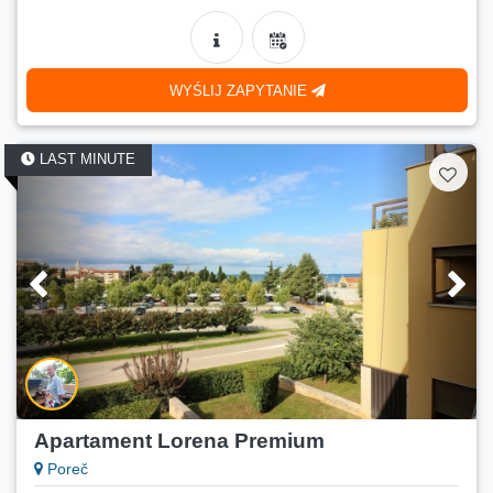
6+1
140 €
Cena:
(
170 €
)
09.09.2026.-22.09.2026.
WYŚLIJ ZAPYTANIE
Liczba osób:
5
Min. pobyt:
8 nocy
LAST MINUTE
Apartament Lorena Premium
Poreč