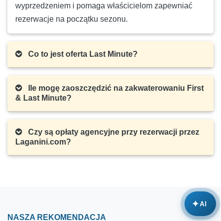
wyprzedzeniem i pomaga właścicielom zapewniać
Liczba osób:
4
Min. pobyt:
5 nocy
rezerwacje na początku sezonu.
LAST MINUTE
- 22 %
Jana 3 (2+1)
Co to jest oferta Last Minute?
70 €
Cena:
(
90 €
)
01.09.2026.-30.09.2026.
Liczba osób:
3
Ile mogę zaoszczędzić na zakwaterowaniu First
& Last Minute?
Min. pobyt:
4 nocy
LAST MINUTE
- 17 %
VITA 2 (2+2)
Czy są opłaty agencyjne przy rezerwacji przez
100 €
Laganini.com?
Cena:
(
120 €
)
29.08.2026.-30.09.2026.
Liczba osób:
4
Min. pobyt:
5 nocy
✦
AI
NASZA REKOMENDACJA