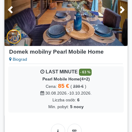
07.08.2026.-09.08.2026.
Liczba osób:
4
Min. pobyt:
2 nocy
LAST MINUTE
- 23 %
LUNA
180 €
Cena:
(
235 €
)
05.08.2026.-10.08.2026.
Domek mobilny Pearl Mobile Home
Liczba osób:
6
Biograd
Min. pobyt:
3 nocy
LAST MINUTE
- 63 %
LAST MINUTE
- 25 %
Pearl Mobile Home(4+2)
Lavanda 2
85 €
Cena:
(
230 €
)
128 €
Cena:
(
170 €
)
30.08.2026.-10.10.2026.
07.08.2026.-10.08.2026.
Liczba osób:
6
Liczba osób:
3
Min. pobyt:
5 nocy
Min. pobyt:
3 nocy
LAST MINUTE
- 29 %
Lavanda 3