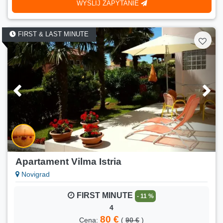
WYŚLIJ ZAPYTANIE
FIRST & LAST MINUTE
Apartament Vilma Istria
Novigrad
FIRST MINUTE
- 11 %
4
80 €
Cena:
(
90 €
)