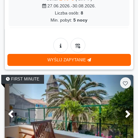
90 €
Cena:
(
110 €
)
27.06.2026.-30.08.2026.
18.08.2026.-29.08.2026.
Liczba osób:
8
Liczba osób:
4
Min. pobyt:
5 nocy
Min. pobyt:
10 nocy
FIRST MINUTE
- 12 %
Kuca Mila
230 €
Cena:
(
260 €
)
31.08.2026.-13.09.2026.
WYŚLIJ ZAPYTANIE
Liczba osób:
8
Min. pobyt:
5 nocy
FIRST MINUTE
FIRST MINUTE
- 8 %
Lara
120 €
Cena:
(
130 €
)
31.08.2026.-13.09.2026.
Liczba osób:
4
Min. pobyt:
5 nocy
FIRST MINUTE
- 36 %