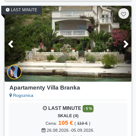
Min. pobyt:
5 nocy
LAST MINUTE
FIRST MINUTE
- 25 %
Marigor
120 €
Cena:
(
160 €
)
31.08.2026.-13.09.2026.
Liczba osób:
6
Min. pobyt:
5 nocy
FIRST MINUTE
- 33 %
Mila
100 €
Cena:
(
150 €
)
05.09.2026.-13.09.2026.
Apartamenty Villa Branka
Liczba osób:
5
Rogoznica
Min. pobyt:
5 nocy
LAST MINUTE
- 5 %
FIRST MINUTE
- 25 %
SKALE (4)
Mila
105 €
Cena:
(
110 €
)
90 €
Cena:
(
120 €
)
26.08.2026.-05.09.2026.
14.09.2026.-04.10.2026.