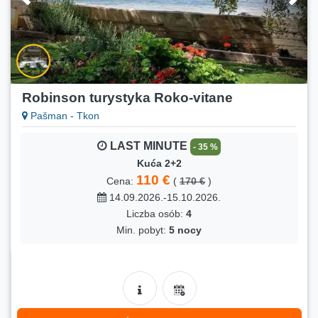
Robinson turystyka Roko-vitane
Pašman - Tkon
LAST MINUTE
- 35 %
Kuća 2+2
110 €
Cena:
(
170 €
)
14.09.2026.-15.10.2026.
Liczba osób:
4
Min. pobyt:
5 nocy