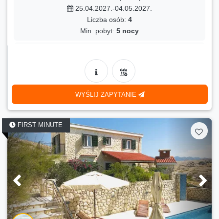
25.04.2027.-04.05.2027.
Liczba osób:
4
Min. pobyt:
5 nocy
LAST MINUTE
- 11 %
4
80 €
Cena:
(
90 €
)
27.09.2026.-10.10.2026.
WYŚLIJ ZAPYTANIE
Liczba osób:
4
Min. pobyt:
5 nocy
FIRST MINUTE
LAST MINUTE
- 11 %
4
80 €
Cena:
(
90 €
)
23.10.2026.-02.11.2026.
Liczba osób:
4
Min. pobyt:
4 nocy