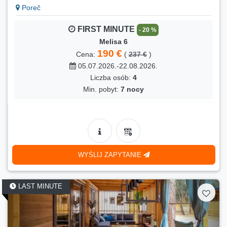
Poreč
FIRST MINUTE
- 20 %
Melisa 6
190 €
Cena:
(
237 €
)
05.07.2026.-22.08.2026.
Liczba osób:
4
Min. pobyt:
7 nocy
FIRST MINUTE
- 20 %
Melisa 7
56 €
Cena:
(
70 €
)
13.09.2026.-24.10.2026.
WYŚLIJ ZAPYTANIE
Liczba osób:
3
Min. pobyt:
20 nocy
LAST MINUTE
LAST MINUTE
- 25 %
Lavanda 4
143 €
Cena:
(
190 €
)