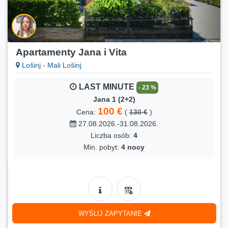
Apartamenty Jana i Vita
Lošinj - Mali Lošinj
LAST MINUTE
- 23 %
Jana 1 (2+2)
100 €
Cena:
(
130 €
)
27.08.2026.-31.08.2026.
Liczba osób:
4
Min. pobyt:
4 nocy
LAST MINUTE
- 16 %
Jana 3 (2+1)
80 €
Cena:
(
95 €
)
28.08.2026.-31.08.2026.
WYŚLIJ ZAPYTANIE
Liczba osób:
3