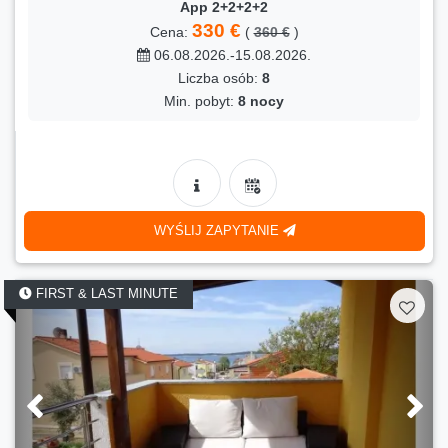
App 2+2+2+2
330 €
Cena:
(
360 €
)
06.08.2026.-15.08.2026.
Liczba osób:
8
Min. pobyt:
8 nocy
WYŚLIJ ZAPYTANIE
FIRST & LAST MINUTE