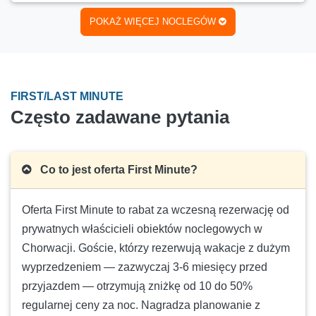
Min. pobyt:
5 nocy
POKAŻ WIĘCEJ NOCLEGÓW
LAST MINUTE
- 17 %
VITA 1 (2+2)
100 €
Cena:
(
120 €
)
05.09.2026.-11.09.2026.
FIRST/LAST MINUTE
Liczba osób:
4
Często zadawane pytania
Min. pobyt:
5 nocy
LAST MINUTE
- 22 %
Jana 1 (2+2)
Co to jest oferta First Minute?
90 €
Cena:
(
115 €
)
01.09.2026.-30.09.2026.
Oferta First Minute to rabat za wczesną rezerwację od
Liczba osób:
4
prywatnych właścicieli obiektów noclegowych w
Min. pobyt:
5 nocy
Chorwacji. Goście, którzy rezerwują wakacje z dużym
LAST MINUTE
- 22 %
wyprzedzeniem — zazwyczaj 3-6 miesięcy przed
Jana 2 (2+2)
przyjazdem — otrzymują zniżkę od 10 do 50%
90 €
Cena:
(
115 €
)
regularnej ceny za noc. Nagradza planowanie z
02.09.2026.-30.09.2026.