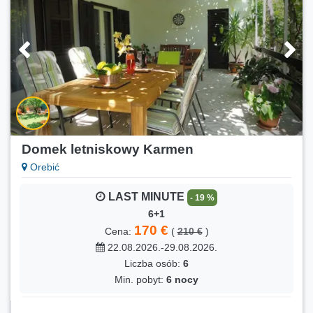
Domek letniskowy Karmen
Orebić
LAST MINUTE
- 19 %
6+1
170 €
Cena:
(
210 €
)
22.08.2026.-29.08.2026.
Liczba osób:
6
Min. pobyt:
6 nocy
LAST MINUTE
- 18 %