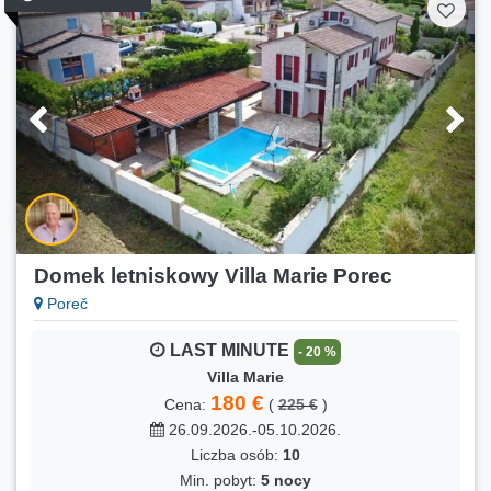
FIRST MINUTE
- 23 %
Kuca Mila
170 €
Cena:
(
220 €
)
05.10.2026.-08.11.2026.
Liczba osób:
8
Min. pobyt:
5 nocy
Domek letniskowy Villa Marie Porec
Poreč
LAST MINUTE
- 20 %
Villa Marie
180 €
Cena:
(
225 €
)
26.09.2026.-05.10.2026.
Liczba osób:
10
Min. pobyt:
5 nocy