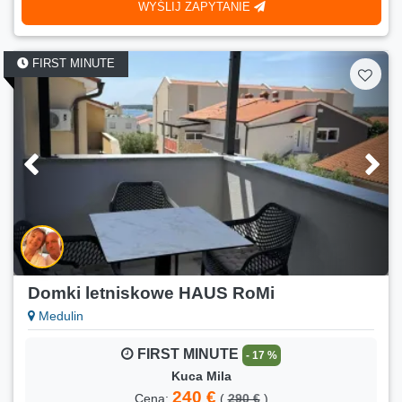
WYŚLIJ ZAPYTANIE
Liczba osób:
4
Min. pobyt:
10 nocy
FIRST MINUTE
LAST MINUTE
- 18 %
Bepo
90 €
Cena:
(
110 €
)
18.08.2026.-29.08.2026.
Liczba osób:
4
Min. pobyt:
10 nocy
LAST MINUTE
- 18 %
Indira
90 €
Cena:
(
110 €
)
18.08.2026.-29.08.2026.
Domki letniskowe HAUS RoMi
Liczba osób:
4
Medulin
Min. pobyt:
10 nocy
FIRST MINUTE
- 17 %
LAST MINUTE
- 18 %
Kuca Mila
Grgo
240 €
Cena:
(
290 €
)