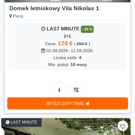
02.09.2026.-14.09.2026.
Domek letniskowy Vila Nikolas 1
Liczba osób:
2
Peroj
Min. pobyt:
12 nocy
LAST MINUTE
- 32 %
2+1
170 €
Cena:
(
250 €
)
01.09.2026.-11.09.2026.
Liczba osób:
4
Min. pobyt:
10 nocy
WYŚLIJ ZAPYTANIE
LAST MINUTE