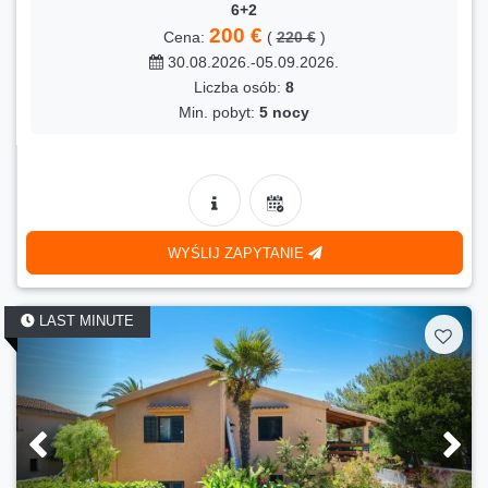
6+2
200 €
Cena:
(
220 €
)
30.08.2026.-05.09.2026.
Liczba osób:
8
Min. pobyt:
5 nocy
WYŚLIJ ZAPYTANIE
LAST MINUTE