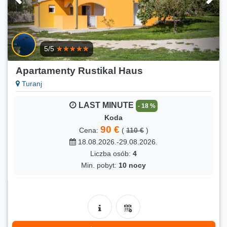
5/5
Apartamenty Rustikal Haus
Turanj
LAST MINUTE
- 18 %
Koda
90 €
Cena:
(
110 €
)
18.08.2026.-29.08.2026.
Liczba osób:
4
Min. pobyt:
10 nocy
LAST MINUTE
- 18 %
Kuča Indira
90 €
Cena:
(
110 €
)
18.08.2026.-29.08.2026.