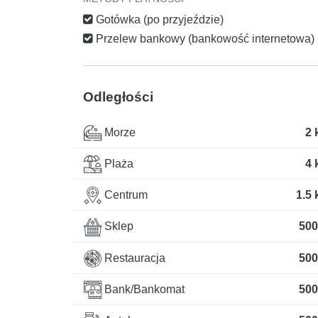
Gotówka (po przyjeździe)
Przelew bankowy (bankowość internetowa)
Odległości
Morze
2 
Plaża
4 
Centrum
1.5
Sklep
500
Restauracja
500
Bank/Bankomat
500