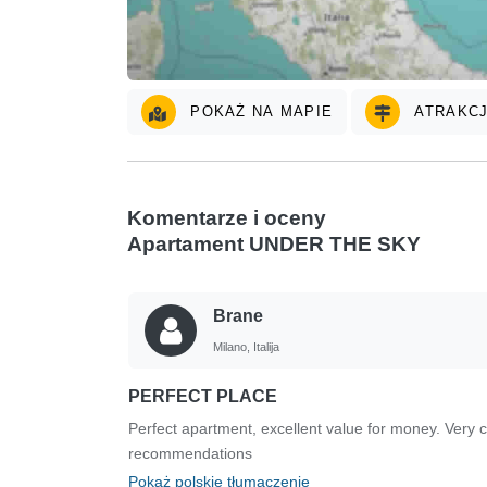
POKAŻ NA MAPIE
ATRAKCJ
Komentarze i oceny
Apartament UNDER THE SKY
Brane
Milano, Italija
PERFECT PLACE
Perfect apartment, excellent value for money. Very cl
recommendations
Pokaż polskie tłumaczenie