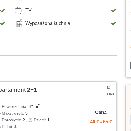
TV
Wyposażona kuchnia
ID
partament 2+1
13363
2
Powierzchnia:
47 m
Cena
Maks. osób:
3
Dorosłych:
2
,
Dzieci:
1
40 €
-
65 €
Pokoi:
2