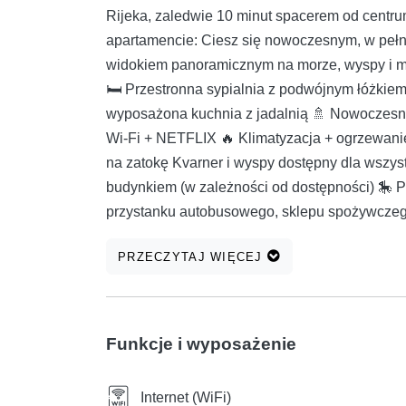
Rijeka, zaledwie 10 minut spacerem od centru
apartamencie: Ciesz się nowoczesnym, w pe
widokiem panoramicznym na morze, wyspy i mia
🛏️ Przestronna sypialnia z podwójnym łóżkiem 
wyposażona kuchnia z jadalnią 🚿 Nowoczesna
Wi-Fi + NETFLIX 🔥 Klimatyzacja + ogrzewanie
na zatokę Kvarner i wyspy dostępny dla wszyst
budynkiem (w zależności od dostępności) 🎠 Pl
przystanku autobusowego, sklepu spożywczego
niebem Kvarneru już dziś! 🎉
PRZECZYTAJ WIĘCEJ
Funkcje i wyposażenie
Internet (WiFi)