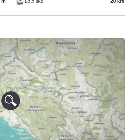
 m
Lotnisko
20 km