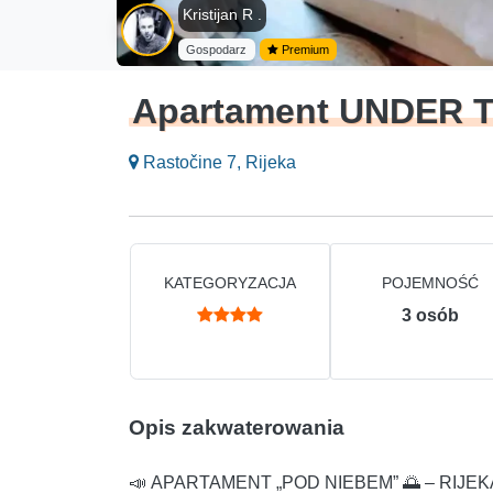
Kristijan R .
Gospodarz
Premium
Apartament UNDER 
Rastočine 7, Rijeka
KATEGORYZACJA
POJEMNOŚĆ
3
osób
Opis zakwaterowania
📣 APARTAMENT „POD NIEBEM” 🌅 – RIJEKA (