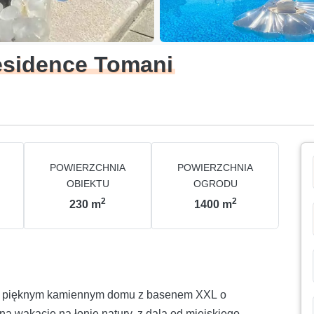
esidence Tomani
POWIERZCHNIA
POWIERZCHNIA
OBIEKTU
OGRODU
2
2
230
m
1400
m
 w pięknym kamiennym domu z basenem XXL o
na wakacje na łonie natury, z dala od miejskiego