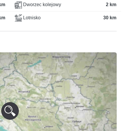
km
Dworzec kolejowy
2 km
km
Lotnisko
30 km