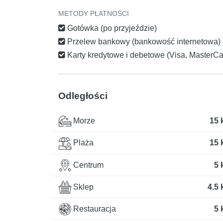
METODY PŁATNOŚCI
Gotówka (po przyjeździe)
Przelew bankowy (bankowość internetowa)
Karty kredytowe i debetowe (Visa, MasterCar
Odległości
Morze
15 
Plaża
15 
Centrum
5 
Sklep
4.5
Restauracja
5 