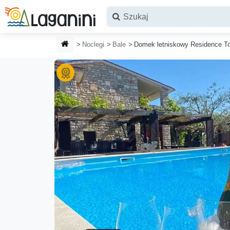
Przejdź do głównej treści
STRONA GŁÓWNA
Noclegi
Bale
Domek letniskowy Residence T