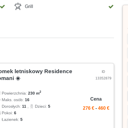
Grill
omek letniskowy Residence
ID
omani ☀️
13352879
2
Powierzchnia:
230 m
Cena
Maks. osób:
16
Dorosłych:
11
,
Dzieci:
5
276 €
-
460 €
Pokoi:
6
Łazienek:
5