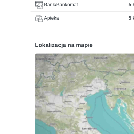
Bank/Bankomat
5 
Apteka
5 
Lokalizacja na mapie