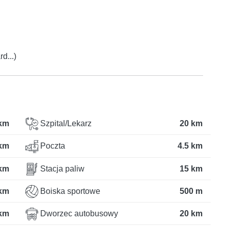
d...)
km
Szpital/Lekarz
20 km
km
Poczta
4.5 km
km
Stacja paliw
15 km
 km
Boiska sportowe
500 m
km
Dworzec autobusowy
20 km