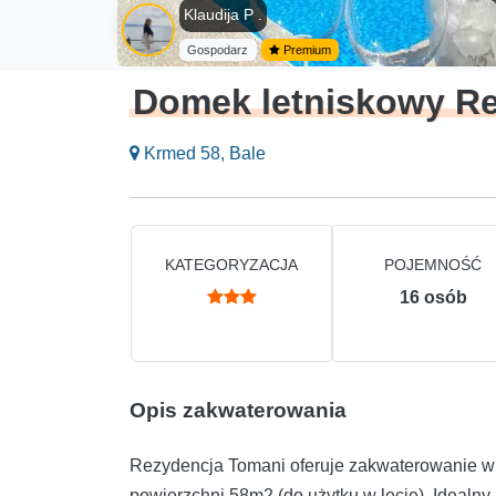
Klaudija P .
Gospodarz
Premium
Domek letniskowy R
Krmed 58, Bale
KATEGORYZACJA
POJEMNOŚĆ
16
osób
Opis zakwaterowania
Rezydencja Tomani oferuje zakwaterowanie
powierzchni 58m2 (do użytku w lecie). Idealny 